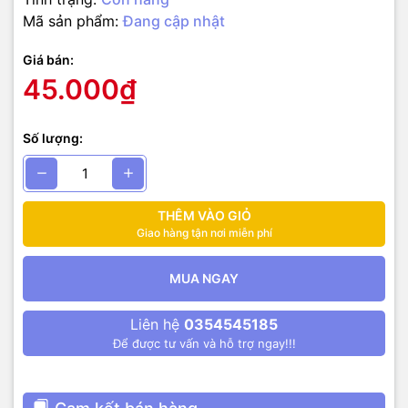
Mã sản phẩm:
Đang cập nhật
Giá bán:
45.000₫
Số lượng:
THÊM VÀO GIỎ
Giao hàng tận nơi miễn phí
MUA NGAY
Liên hệ
0354545185
Để được tư vấn và hỗ trợ ngay!!!