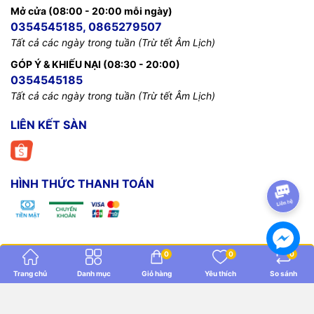
Mở cửa (08:00 - 20:00 mỗi ngày)
0354545185, 0865279507
Tất cả các ngày trong tuần (Trừ tết Âm Lịch)
GÓP Ý & KHIẾU NẠI (08:30 - 20:00)
0354545185
Tất cả các ngày trong tuần (Trừ tết Âm Lịch)
LIÊN KẾT SÀN
HÌNH THỨC THANH TOÁN
0
0
0
Arduino Mshop
Trang chủ
Danh mục
Giỏ hàng
Yêu thích
So sánh