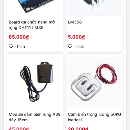
Board đa chức năng mở
LM358
rộng DHT11 LM35
85.000₫
5.000₫
Thích
Thích
Module cảm biến rung A39
Cảm biến trọng lượng 50KG
dây 15cm
loadcell
45.000₫
20.000₫