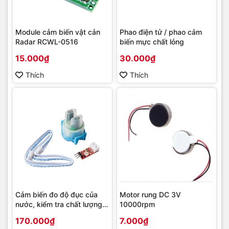
Module cảm biến vật cản
Phao điện tử / phao cảm
Radar RCWL-0516
biến mực chất lỏng
15.000₫
30.000₫
Thích
Thích
Cảm biến đo độ đục của
Motor rung DC 3V
nước, kiểm tra chất lượng
10000rpm
nước (Đầu ra Analog 0-5V)
170.000₫
7.000₫