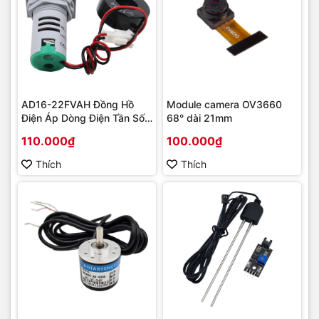
AD16-22FVAH Đồng Hồ
Module camera OV3660
Điện Áp Dòng Điện Tần Số
68° dài 21mm
AC 22mm màu xanh
110.000₫
100.000₫
Thích
Thích