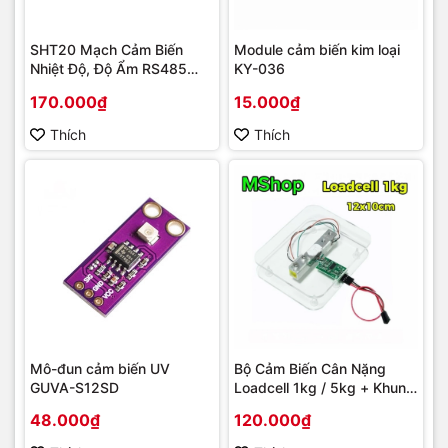
SHT20 Mạch Cảm Biến
Module cảm biến kim loại
Nhiệt Độ, Độ Ẩm RS485
KY-036
Modbus RTU
170.000₫
15.000₫
Thích
Thích
Mô-đun cảm biến UV
Bộ Cảm Biến Cân Nặng
GUVA-S12SD
Loadcell 1kg / 5kg + Khung
Bàn Cân Mica
48.000₫
120.000₫