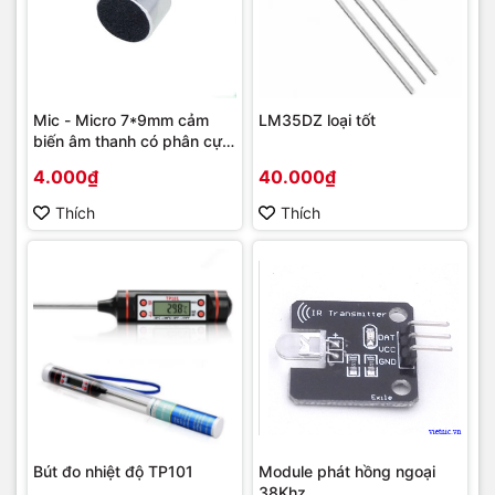
Mic - Micro 7*9mm cảm
LM35DZ loại tốt
biến âm thanh có phân cực
- độ nhạy 52DB
4.000₫
40.000₫
Thích
Thích
Bút đo nhiệt độ TP101
Module phát hồng ngoại
38Khz