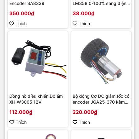
Encoder SA8339
LM358 0-100% sang điện
áp 0-10V
350.000₫
38.000₫
Thích
Thích
Đồng hồ điều khiển Độ ẩm
Bộ động Cơ DC giảm tốc có
XH-W3005 12V
encoder JGA25-370 kèm
gá bắt và bánh xe V2 65m
112.000₫
220.000₫
Thích
Thích