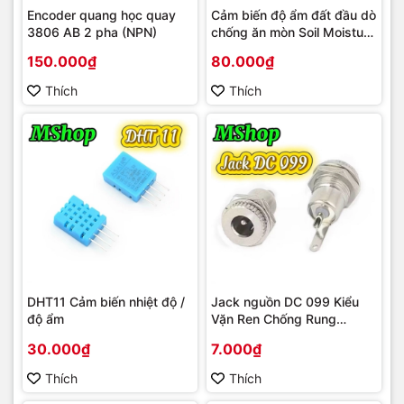
Encoder quang học quay
Cảm biến độ ẩm đất đầu dò
3806 AB 2 pha (NPN)
chống ăn mòn Soil Moisture
Sensor Corrosion
150.000₫
80.000₫
Resistance Probe
Thích
Thích
DHT11 Cảm biến nhiệt độ /
Jack nguồn DC 099 Kiểu
độ ẩm
Vặn Ren Chống Rung
5.5x2.1mm / 5.5x2.5mm
30.000₫
7.000₫
Thích
Thích