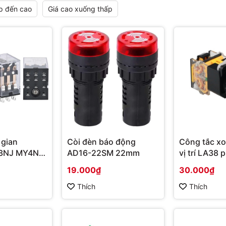
p đến cao
Giá cao xuống thấp
 gian
Còi đèn báo động
Công tắc xoa
3NJ MY4NJ
AD16-22SM 22mm
vị trí LA38
54P)
19.000₫
30.000₫
Thích
Thích