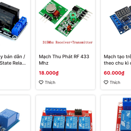
y bán dẫn /
Mạch Thu Phát RF 433
Mạch tạo tr
State Relay
Mhz
theo chu kì 
0VAC
30V
18.000₫
60.000₫
Thích
Thích