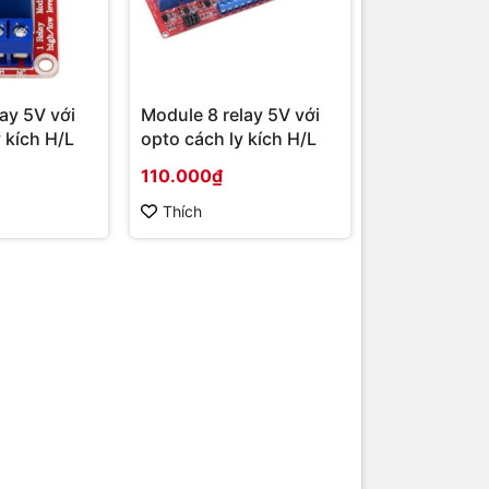
ay 5V với
Module 8 relay 5V với
 kích H/L
opto cách ly kích H/L
110.000₫
Thích