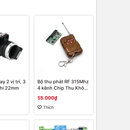
y 2 vị trí, 3
Bộ thu phát RF 315Mhz
 phi 22mm
4 kênh Chip Thu Không
Khóa M4 ( gồm mạch
55.000₫
RF315 và điều khiển từ
xa )
Thích