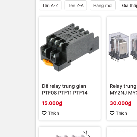
Tên A-Z
Tên Z-A
Hàng mới
Giá thấ
Đế relay trung gian
Relay trung
PTF08 PTF11 PTF14
MY2NJ MY
(HH52P HH
15.000₫
30.000₫
Thích
Thích