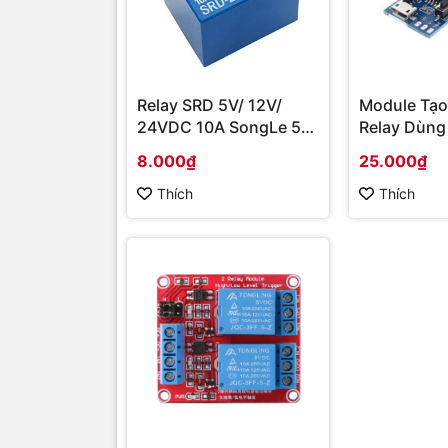
Relay SRD 5V/ 12V/
Module Tạo
24VDC 10A SongLe 5
Relay Dùng
chân
Gian 0-24s
8.000₫
25.000₫
Thích
Thích