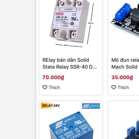
RElay bán dẫn Solid
Mô đun rela
State Relay SSR-40 DA
Mạch Solid 
Fotek
SSR 2A/24
70.000₫
35.000₫
Thích
Thích