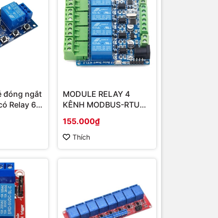
ễ đóng ngắt
MODULE RELAY 4
có Relay 6 -
KÊNH MODBUS-RTU
ĐẦU RA RS485/TTL
155.000₫
Thích