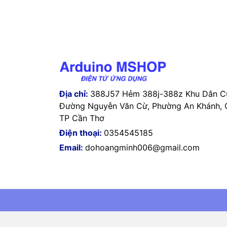
Địa chỉ:
388J57 Hẻm 388j-388z Khu Dân Cư
Đường Nguyễn Văn Cừ, Phường An Khánh, Q
TP Cần Thơ
Điện thoại:
0354545185
Email:
dohoangminh006@gmail.com