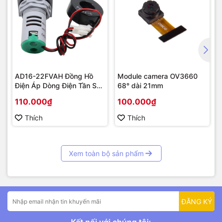
AD16-22FVAH Đồng Hồ
Module camera OV3660
Điện Áp Dòng Điện Tần Số
68° dài 21mm
AC 22mm màu xanh
110.000₫
100.000₫
Thích
Thích
Xem toàn bộ sản phẩm
ĐĂNG KÝ