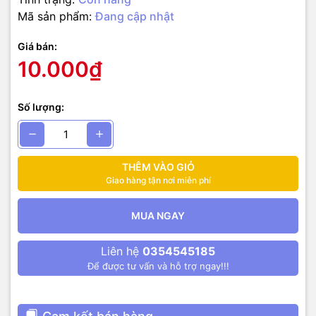
Mã sản phẩm:
Đang cập nhật
Giá bán:
10.000₫
Số lượng:
THÊM VÀO GIỎ
Giao hàng tận nơi miễn phí
MUA NGAY
Liên hệ
0354545185
Để được tư vấn và hỗ trợ ngay!!!