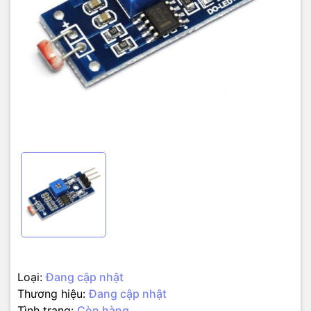
– Điện áp hoạt động 3.3 – 5 V
– Kết nối 4 chân với 2 chân cấp nguồn (VCC và GND) và 2 chân tín
hiệu ngõ ra (AO và DO).
– Hổ trợ cả 2 dạng tín hiệu ra Analog và TTL. Ngõ ra Analog 0 – 5V
tỷ lệ thuận với cường độ ánh sáng, ngõ TTL tích cực mức thấp.
– Độ nhạy cao với ánh sáng được tùy chỉnh bằng biến trở .
– Kích thước 32 x 14 mm
Loại:
Đang cập nhật
Thương hiệu:
Đang cập nhật
Tình trạng:
Còn hàng