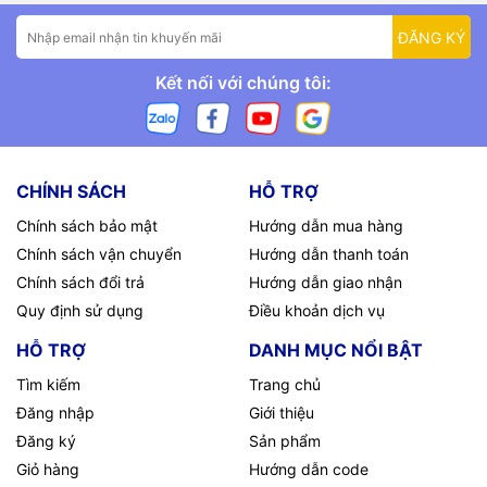
Qty Lo
6
0x02
ĐĂNG KÝ
CRC Lo
7
0xC4
Kết nối với chúng tôi:
CRC Hi
8
0x0B
Trường
Byte
Hex
Slave addr
1
0x01
CHÍNH SÁCH
HỖ TRỢ
Func code
2
0x03
Chính sách bảo mật
Hướng dẫn mua hàng
Chính sách vận chuyển
Hướng dẫn thanh toán
Byte count
3
0x04
Chính sách đổi trả
Hướng dẫn giao nhận
Data1 Hi
4
0x00
Quy định sử dụng
Điều khoản dịch vụ
Data1 Lo
5
0x02
HỖ TRỢ
DANH MỤC NỔI BẬT
Tìm kiếm
Trang chủ
Data2 Hi
6
0x00
Đăng nhập
Giới thiệu
Data2 Lo
7
0x5A
Đăng ký
Sản phẩm
Giỏ hàng
Hướng dẫn code
CRC Lo
8
0xDB