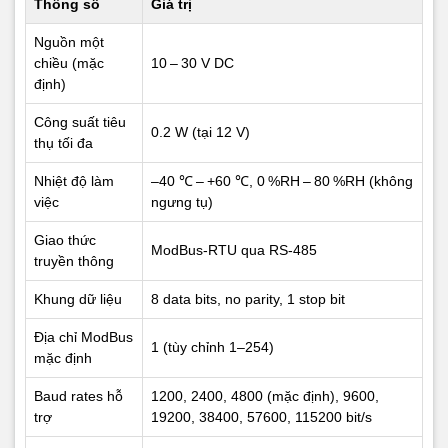
Thông số
Giá trị
07D0 H
42001
Device addr
R/W
Nguồn một
07D1 H
42002
Baud rate code
R/W
chiều (mặc
10 – 30 V DC
định)
4. Ví dụ khung ModBus-RTU
Công suất tiêu
0.2 W (tại 12 V)
a) Đọc 8-hướng (Func 03)
thụ tối đa
Nhiệt độ làm
–40 ℃ – +60 ℃, 0 %RH – 80 %RH (không
Trường
Byte
Hex
việc
ngưng tụ)
Slave addr
1
0x01
Giao thức
ModBus-RTU qua RS-485
truyền thông
Func code
2
0x03
Khung dữ liệu
8 data bits, no parity, 1 stop bit
Start addr Hi
3
0x00
Địa chỉ ModBus
1 (tùy chỉnh 1–254)
mặc định
Start addr Lo
4
0x00
Baud rates hỗ
1200, 2400, 4800 (mặc định), 9600,
Qty Hi
5
0x00
trợ
19200, 38400, 57600, 115200 bit/s