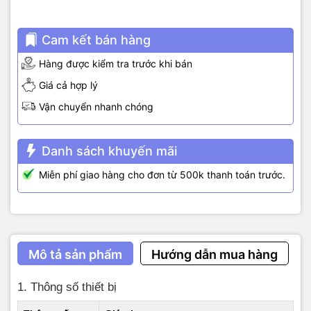
b) 16-hướng (16-point)
Addr (Hex)
PLC/HMI Addr
Nội dung
Loại
Cam kết bán hàng
Hàng được kiểm tra trước khi bán
0000 H
40001
Wind dir (0–359.9°)
Read-only
Giá cả hợp lý
0001 H
40002
Wind dir (0–15)
Read-only
Vận chuyển nhanh chóng
07D0 H
42001
Device addr
R/W
Danh sách khuyến mãi
07D1 H
42002
Baud rate code
R/W
Miễn phí giao hàng cho đơn từ 500k thanh toán trước.
c) 360° (360-point)
Addr (Hex)
PLC/HMI Addr
Nội dung
Loại
Mô tả sản phẩm
Hướng dẫn mua hàng
0000 H
40001
Angle ×10 (0–3599)
Read-only
0001 H
40002
Angle int (0–359)
Read-only
1. Thông số thiết bị