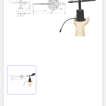
1 (tùy chỉnh 1–254)
mặc định
1200, 2400, 4800 (mặc định), 9600, 19200,
Baud rates hỗ trợ
38400, 57600, 115200 bit/s
Phạm vi đo
8 hướng / 16 hướng / 360° tùy chọn
Độ phân giải
0.1° (360° loại)
Thời gian đáp ứng
≤ 0.5 s
2. Cách kết nối dây
Màu dây
Chức năng
Nâu
V+ (10 – 30 V DC)
Đen
Mass (GND)
Xanh lá
RS-485 A (D+)