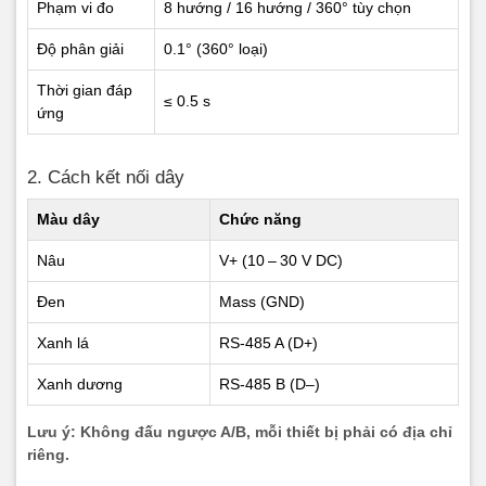
Qty Lo
6
0x02
Phạm vi đo
8 hướng / 16 hướng / 360° tùy chọn
Độ phân giải
0.1° (360° loại)
CRC Lo
7
0xC4
Thời gian đáp
CRC Hi
8
0x0B
≤ 0.5 s
ứng
Trường
Byte
Hex
2. Cách kết nối dây
Slave addr
1
0x01
Màu dây
Chức năng
Func code
2
0x03
Nâu
V+ (10 – 30 V DC)
Đen
Mass (GND)
Byte count
3
0x04
Xanh lá
RS-485 A (D+)
Data1 Hi
4
0x00
Xanh dương
RS-485 B (D–)
Data1 Lo
5
0x02
Lưu ý: Không đấu ngược A/B, mỗi thiết bị phải có địa chỉ
Data2 Hi
6
0x00
riêng.