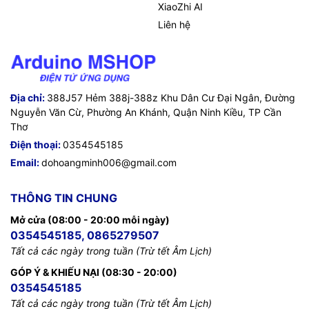
XiaoZhi AI
CRC Hi
9
0xC8
Liên hệ
Data1=0002H=2 → hướng (0–7)=2=Đông;
Data2=005AH=90 → góc=90° (Đông)
Địa chỉ:
388J57 Hẻm 388j-388z Khu Dân Cư Đại Ngân, Đường
Nguyễn Văn Cừ, Phường An Khánh, Quận Ninh Kiều, TP Cần
Thơ
Điện thoại:
0354545185
Email:
dohoangminh006@gmail.com
THÔNG TIN CHUNG
Mở cửa (08:00 - 20:00 mỗi ngày)
0354545185, 0865279507
Tất cả các ngày trong tuần (Trừ tết Âm Lịch)
GÓP Ý & KHIẾU NẠI (08:30 - 20:00)
0354545185
Tất cả các ngày trong tuần (Trừ tết Âm Lịch)