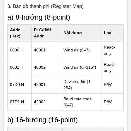
Data2 Lo
7
0x5A
3. Bản đồ thanh ghi (Register Map)
CRC Lo
8
0xDB
a) 8-hướng (8-point)
CRC Hi
9
0xC8
Addr
PLC/HMI
Nội dung
Loại
(Hex)
Addr
Data1=0002H=2 → hướng (0–7)=2=Đông;
Read-
Data2=005AH=90 → góc=90° (Đông)
0000 H
40001
Wind dir (0–7)
only
Read-
0001 H
40002
Wind dir (0–315°)
only
Device addr (1–
07D0 H
42001
R/W
254)
Baud rate code
07D1 H
42002
R/W
(0–7)
b) 16-hướng (16-point)