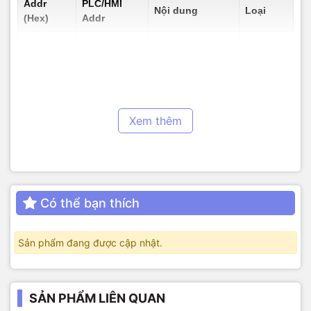
Addr
PLC/HMI
Nội dung
Loại
(Hex)
Addr
Wind dir (0–
Read-
0000 H
40001
359.9°)
only
Read-
0001 H
40002
Wind dir (0–15)
only
Xem thêm
07D0 H
42001
Device addr
R/W
07D1 H
42002
Baud rate code
R/W
c) 360° (360-point)
Có thể bạn thích
Addr
PLC/HMI
Nội dung
Loại
(Hex)
Addr
Sản phẩm đang được cập nhật.
Angle ×10 (0–
Read-
0000 H
40001
3599)
only
SẢN PHẨM LIÊN QUAN
Read-
0001 H
40002
Angle int (0–359)