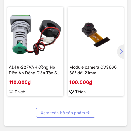
only
07D0 H
42001
Device addr
R/W
07D1 H
42002
Baud rate code
R/W
4. Ví dụ khung ModBus-RTU
a) Đọc 8-hướng (Func 03)
Trường
Byte
Hex
AD16-22FVAH Đồng Hồ
Module camera OV3660
Điện Áp Dòng Điện Tần Số
68° dài 21mm
Slave addr
1
0x01
AC 22mm màu xanh
110.000₫
100.000₫
Func code
2
0x03
Thích
Thích
Start addr Hi
3
0x00
Start addr Lo
4
0x00
Xem toàn bộ sản phẩm
Qty Hi
5
0x00