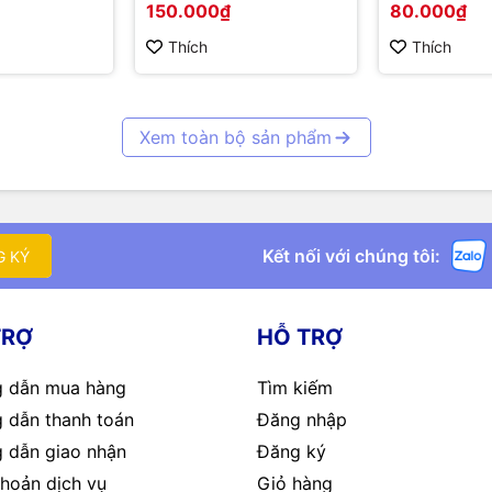
150.000₫
80.000₫
Corrosion R
Probe
Thích
Thích
Xem toàn bộ sản phẩm
Kết nối với chúng tôi:
G KÝ
TRỢ
HỖ TRỢ
 dẫn mua hàng
Tìm kiếm
 dẫn thanh toán
Đăng nhập
 dẫn giao nhận
Đăng ký
hoản dịch vụ
Giỏ hàng