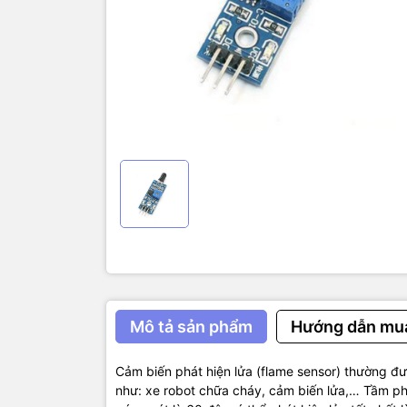
1100nm.
Cảm biến ph
dụng.
Thôn
Nguồn cấp:
Dòng tiêu 
Tín hiệu ra
Khoảng các
Góc quét :
Kích thước 
Mô tả sản phẩm
Hướng dẫn mu
Cảm biến phát hiện lửa (flame sensor) thường đ
như: xe robot chữa cháy, cảm biến lửa,… Tầm p