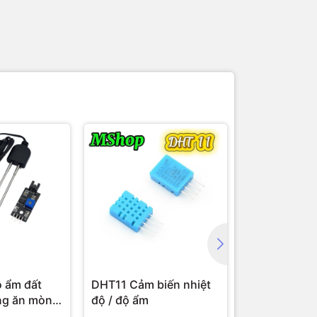
 ẩm đất
DHT11 Cảm biến nhiệt
Jack nguồn
ng ăn mòn
độ / độ ẩm
Kiểu Vặn Re
re Sensor
Rung 5.5x2.