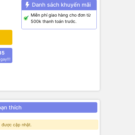
Danh sách khuyến mãi
 rất dễ dử
Miễn phí giao hàng cho đơn từ
500k thanh toán trước.
85
gay!!!
bạn thích
 được cập nhật.