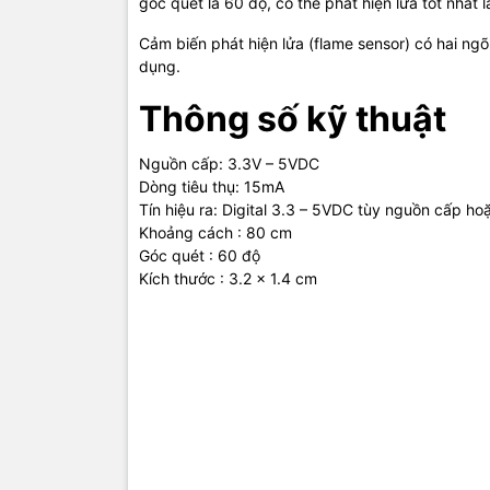
góc quét là 60 độ, có thể phát hiện lửa tốt nhất
Cảm biến phát hiện lửa (flame sensor) có hai ngõ r
dụng.
Thông số kỹ thuật
Nguồn cấp: 3.3V – 5VDC
Dòng tiêu thụ: 15mA
Tín hiệu ra: Digital 3.3 – 5VDC tùy nguồn cấp ho
Khoảng cách : 80 cm
Góc quét : 60 độ
Kích thước : 3.2 x 1.4 cm