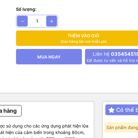
Số lượng:
át hiện lửa (flame sensor) có hai ngõ ra tín hiệu là Digital và Analog
g số kỹ thuật
THÊM VÀO GIỎ
Giao hàng tận nơi miễn phí
 3.3V – 5VDC
Liên hệ
03545451
thụ: 15mA
MUA NGAY
: Digital 3.3 – 5VDC tùy nguồn cấp hoặc Analog.
Để được tư vấn và hỗ trợ n
h : 80 cm
 60 độ
: 3.2 x 1.4 cm
Có thể 
a hàng
ược sử dụng cho các ứng dụng phát hiện lửa
Sản phẩm đang
hát hiện của cảm biến trong khoảng 80cm,