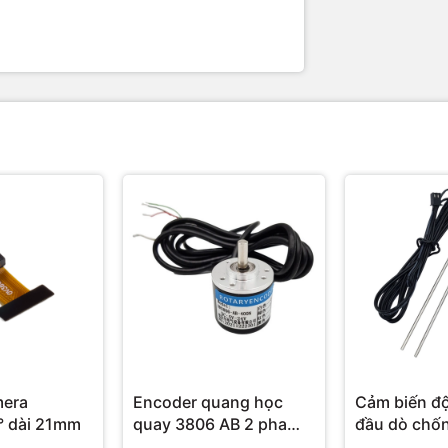
mera
Encoder quang học
Cảm biến độ
OV3660 68° dài 21mm
quay 3806 AB 2 pha
đầu dò chố
(NPN)
Soil Moistu