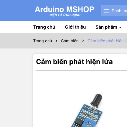
Danh m
Trang chủ
Giới thiệu
Sản phẩm
Trang chủ
Cảm biến
Cảm biến phát hiện l
Cảm biến phát hiện lửa
Thôn
Cảm biến p
lửa như: x
80cm, góc q