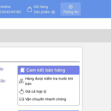
Hotline
Giỏ hàng
0354545185
Sản phẩm
Thông tin
0
ập
Cam kết bán hàng
Hàng được kiểm tra trước khi
cập
bán
Giá cả hợp lý
phát hiện
Vận chuyển nhanh chóng
g khoảng
 760nm –