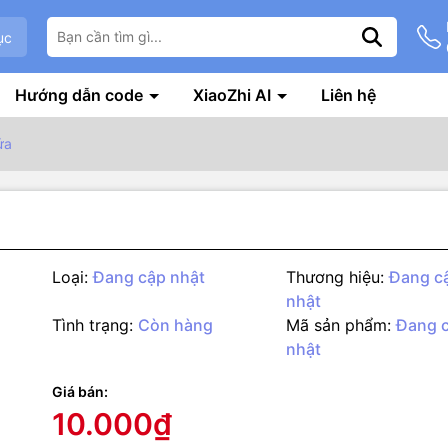
ục
Hướng dẫn code
XiaoZhi AI
Liên hệ
ửa
Loại:
Đang cập nhật
Thương hiệu:
Đang c
nhật
Tình trạng:
Còn hàng
Mã sản phẩm:
Đang 
nhật
g số kỹ thuật
hát hiện lửa (flame sensor) thường được sử dụng cho các ứng dụng 
Giá bán:
e robot chữa cháy, cảm biến lửa,… Tầm phát hiện của cảm biến tron
10.000₫
uét là 60 độ, có thể phát hiện lửa tốt nhất là loại có bước sóng từ