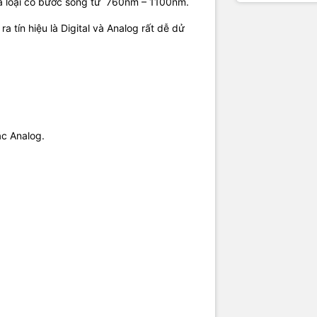
 là loại có bước sóng từ 760nm – 1100nm.
a tín hiệu là Digital và Analog rất dễ dử
ặc Analog.