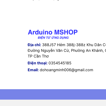
Địa chỉ:
388J57 Hẻm 388j-388z Khu Dân Cư
Đường Nguyễn Văn Cừ, Phường An Khánh, Q
TP Cần Thơ
Điện thoại:
0354545185
Email:
dohoangminh006@gmail.com