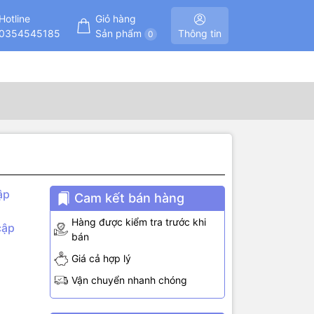
Hotline
Giỏ hàng
0354545185
Sản phẩm
Thông tin
0
ập
Cam kết bán hàng
Hàng được kiểm tra trước khi
cập
bán
Giá cả hợp lý
Vận chuyển nhanh chóng
 độ ánh
i tiếp với
g độ ánh