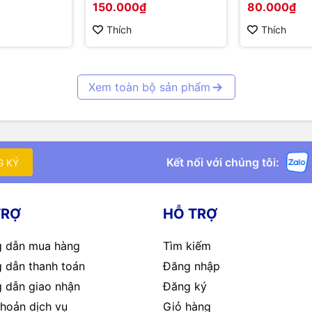
150.000₫
80.000₫
Corrosion R
Probe
Thích
Thích
Xem toàn bộ sản phẩm
Kết nối với chúng tôi:
G KÝ
TRỢ
HỖ TRỢ
 dẫn mua hàng
Tìm kiếm
 dẫn thanh toán
Đăng nhập
 dẫn giao nhận
Đăng ký
hoản dịch vụ
Giỏ hàng