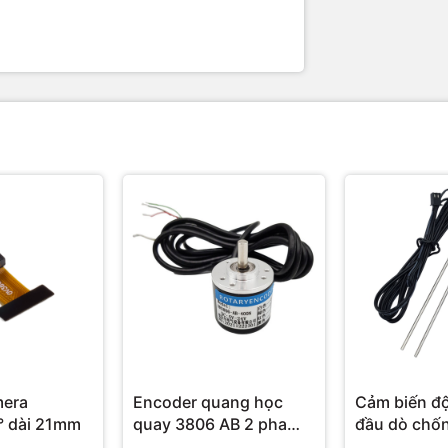
mera
Encoder quang học
Cảm biến độ
OV3660 68° dài 21mm
quay 3806 AB 2 pha
đầu dò chố
(NPN)
Soil Moistu