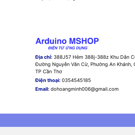
Địa chỉ:
388J57 Hẻm 388j-388z Khu Dân Cư
Đường Nguyễn Văn Cừ, Phường An Khánh, Q
TP Cần Thơ
Điện thoại:
0354545185
Email:
dohoangminh006@gmail.com