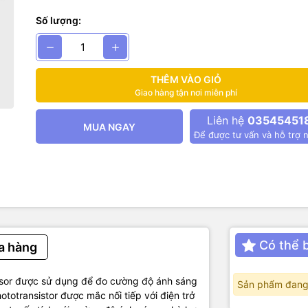
hợp với các ứng dụng đo cường độ sáng trong nông nghiệp, nhà thô
Số lượng:
ỹ thuật:
TEMT6000 từ hãng Vishay
 dụng: Max 6VDC
THÊM VÀO GIỎ
tiếp: trả giá trị điện áp Analog tuyến tính với cường độ ánh sáng.
Giao hàng tận nơi miễn phí
: 60 x 80mm
Liên hệ
03545451
MUA NGAY
Để được tư vấn và hỗ trợ n
Có thể 
a hàng
sor được sử dụng để đo cường độ ánh sáng
Sản phẩm đang
totransistor được mắc nối tiếp với điện trở