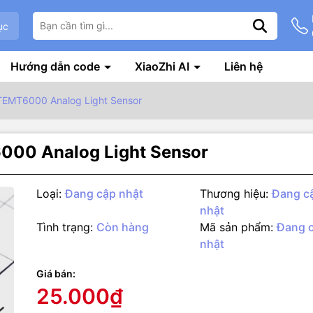
ục
Hướng dẫn code
XiaoZhi AI
Liên hệ
TEMT6000 Analog Light Sensor
000 Analog Light Sensor
Loại:
Đang cập nhật
Thương hiệu:
Đang c
nhật
Tình trạng:
Còn hàng
Mã sản phẩm:
Đang 
nhật
g số kỹ thuật
Giá bán:
nh sáng TEMT6000 Analog Light Sensor được sử dụng để đo cường
25.000₫
i trường xung quanh, cảm biến là dạng Phototransistor được mắc nố
o thành cầu phân áp trả ra giá trị điện áp Analog tuyến tính với cườn