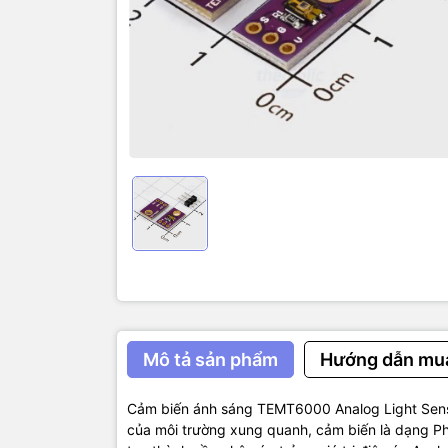
sáng, phù 
Thông số k
IC chính: 
Điện áp sử
Chuẩn giao 
Kích thước
Mô tả sản phẩm
Hướng dẫn mu
Cảm biến ánh sáng TEMT6000 Analog Light Sen
của môi trường xung quanh, cảm biến là dạng Pho