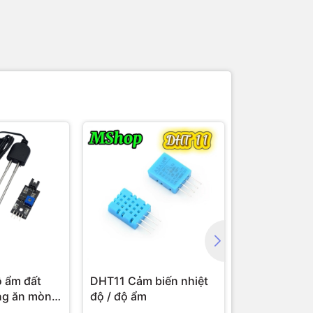
 ẩm đất
DHT11 Cảm biến nhiệt
Jack nguồn
ng ăn mòn
độ / độ ẩm
Kiểu Vặn Re
re Sensor
Rung 5.5x2.