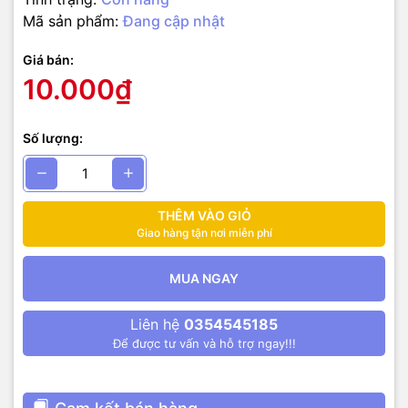
Mã sản phẩm:
Đang cập nhật
Giá bán:
10.000₫
Số lượng:
THÊM VÀO GIỎ
Giao hàng tận nơi miễn phí
MUA NGAY
Liên hệ
0354545185
Để được tư vấn và hỗ trợ ngay!!!