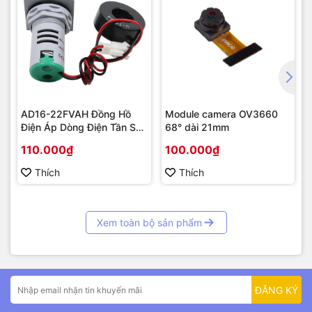
AD16-22FVAH Đồng Hồ
Module camera OV3660
Điện Áp Dòng Điện Tần Số
68° dài 21mm
AC 22mm màu xanh
110.000₫
100.000₫
Thích
Thích
Xem toàn bộ sản phẩm
ĐĂNG KÝ