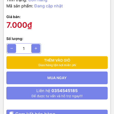
Mã sản phẩm:
Đang cập nhật
Giá bán:
7.000₫
Số lượng:
THÊM VÀO GIỎ
Giao hàng tận nơi miễn phí
MUA NGAY
Liên hệ
0354545185
Để được tư vấn và hỗ trợ ngay!!!