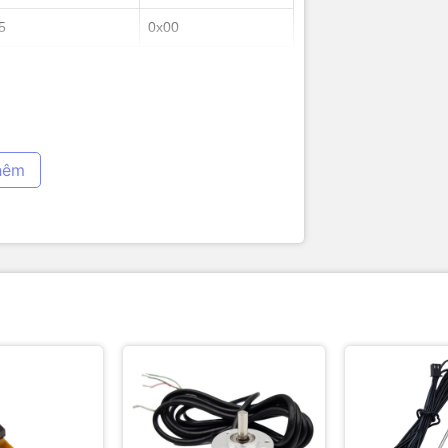
5
0x00
2
0x03
6
0x01
3
0x02
7
0x84
4
0x00
8
0x0A
5
0x56
hêm
e
Hex
6
0x38
0x01
7
0x7A
0x03
ó = 0x0056₁₆ = 86 → 8.6 m/s
0x02
đổi địa chỉ slave (Function 06)
0x00
0x56
Byte
Hex
0x38
1
0x01