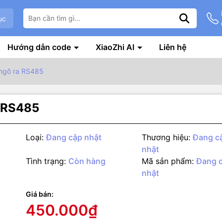
ục
Hướng dẫn code
XiaoZhi AI
Liên hệ
 ngõ ra RS485
a RS485
Loại:
Đang cập nhật
Thương hiệu:
Đang c
nhật
Tình trạng:
Còn hàng
Mã sản phẩm:
Đang 
nhật
Giá bán:
g số kỹ thuật
450.000₫