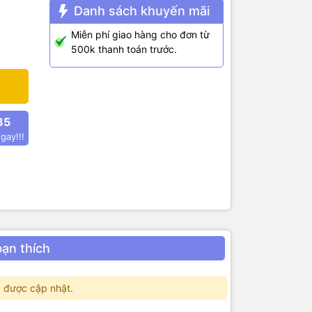
Danh sách khuyến mãi
Miễn phí giao hàng cho đơn từ
500k thanh toán trước.
85
gay!!!
bạn thích
0 bit/s
 được cập nhật.