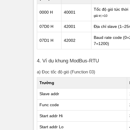
Tốc độ gió tức thời
Slave addr
0000 H
40001
giá trị ×10
Func code
07D0 H
42001
Địa chỉ slave (1–25
Start addr 
Baud rate code 
07D1 H
42002
7=1200)
Start addr 
Qty Hi
4. Ví dụ khung ModBus-RTU
a) Đọc tốc độ gió (Function 03)
Qty Lo
Trường
CRC Lo
Slave addr
CRC Hi
Func code
Trường
Start addr Hi
Start addr Lo
Slave addr