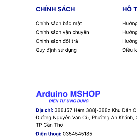
Slave addr
CHÍNH SÁCH
HỖ 
Thiết bị trả về nguyên khung khi thành 
Func code
Chính sách bảo mật
Hướng
c) Ghi thay đổi Baud rate (Function 06)
Reg Hi (07
Chính sách vận chuyển
Hướng
Trường
Chính sách đổi trả
Hướng
Reg Lo
Slave addr
Quy định sử dụng
Điều k
Data Hi (e.
Func code
Data Lo
Reg Hi (07D1)
Reg Lo
CRC Lo
Data Hi (e.g. 9600=2)
CRC Hi
Data Lo
Địa chỉ:
388J57 Hẻm 388j-388z Khu Dân Cư
Tính CRC
CRC Lo
Đường Nguyễn Văn Cừ, Phường An Khánh, Q
d) Tìm địa 
TP Cần Thơ
CRC Hi
Điện thoại:
0354545185
Trường