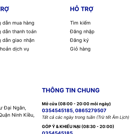
1
0x01
TRỢ
HỖ TRỢ
công.
2
0x06
 dẫn mua hàng
Tìm kiếm
D1)
3
0x07
 dẫn thanh toán
Đăng nhập
Byte
Hex
 dẫn giao nhận
Đăng ký
4
0xD1
1
0x01
hoản dịch vụ
Giỏ hàng
g. 9600=2)
5
0x00
2
0x06
6
0x02
3
0x07
4
0xD1
7
—
THÔNG TIN CHUNG
5
0x00
8
—
6
0x02
Mở cửa (08:00 - 20:00 mỗi ngày)
 Đại Ngân,
 theo chuẩn CRC16 ModBus.
0354545185, 0865279507
7
—
uận Ninh Kiều,
Tất cả các ngày trong tuần (Trừ tết Âm Lịch)
chỉ bằng Broadcast
8
—
GÓP Ý & KHIẾU NẠI (08:30 - 20:00)
0354545185
Byte
Hex