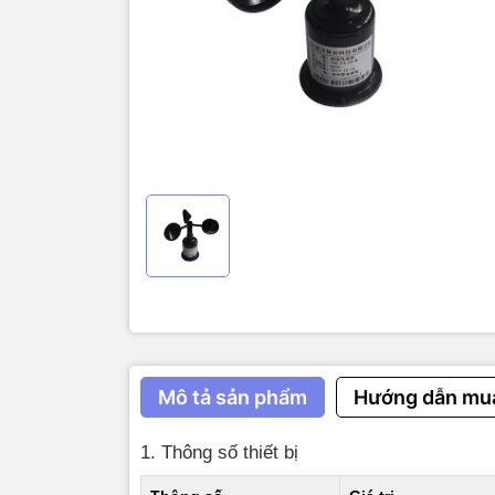
1. Thông s
Thông số
Model
Nguồn DC 
Công suất t
Nhiệt độ l
Giao thức
Khung dữ l
Địa chỉ Mo
Mô tả sản phẩm
Hướng dẫn mu
Baud rates
1. Thông số thiết bị
Phạm vi đ