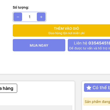
ố thiết bị
Số lượng:
Giá trị
ZTS-3000-FSA-N01
THÊM VÀO GIỎ
(mặc định)
10 – 30 V DC
Giao hàng tận nơi miễn phí
Liên hệ
03545451
iêu thụ
0.2 W (tại 12 V)
MUA NGAY
Để được tư vấn và hỗ trợ n
àm việc
–40 ℃ – +60 ℃, 0 %RH – 95 %RH (không ngưng tụ)
ModBus-RTU qua RS-485
iệu
8 data bits, no parity, 1 stop bit
dBus mặc định
1 (có thể tùy chỉnh 1–254)
Có thể 
a hàng
2400, 4800 (mặc định), 9600, 19200, 38400, 57600, 11520
Sản phẩm đang
o
0 – 60 m/s