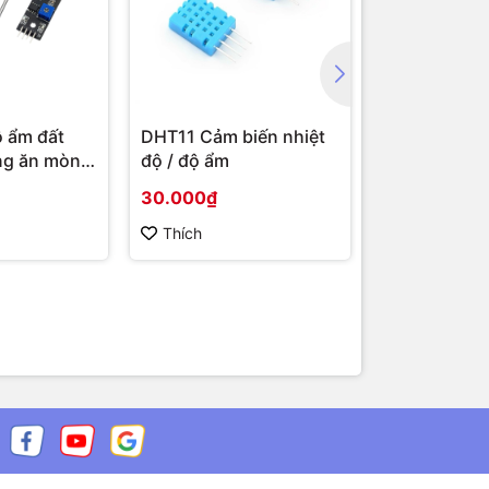
 ẩm đất
DHT11 Cảm biến nhiệt
Jack nguồn
ng ăn mòn
độ / độ ẩm
Kiểu Vặn Re
re Sensor
Rung 5.5x2.
30.000₫
7.000₫
esistance
5.5x2.5mm
Thích
Thích