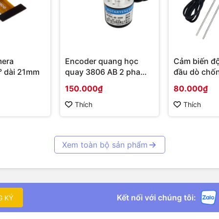
0x7A
2
0x06
D0)
3
0x07
4
0xD0
mera
Encoder quang học
Cảm biến độ
Byte
Hex
OV3660 68° dài 21mm
quay 3806 AB 2 pha
đầu dò chố
ew=2)
5
0x00
(NPN)
Soil Moistu
1
0x01
150.000₫
80.000₫
Corrosion R
6
0x02
2
0x06
Probe
Thích
Thích
7
0x08
3
0x07
8
0x86
4
0xD0
Xem toàn bộ sản phẩm
5
0x00
trả về nguyên khung khi thành công.
6
0x02
 đổi Baud rate (Function 06)
7
0x08
Kết nối với chúng tôi:
G KÝ
Byte
Hex
8
0x86