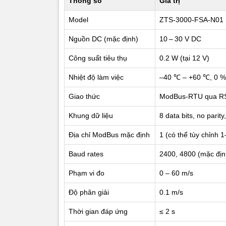
Thông số
Giá trị
Độ phân gi
Model
ZTS-3000-FSA-N01
Thời gian 
Nguồn DC (mặc định)
10 – 30 V DC
Công suất tiêu thụ
0.2 W (tại 12 V)
Độ chính x
Nhiệt độ làm việc
–40 ℃ – +60 ℃, 0 %
2. Cách k
Giao thức
ModBus-RTU qua R
Màu dây
Khung dữ liệu
8 data bits, no parity,
Nâu
Địa chỉ ModBus mặc định
1 (có thể tùy chỉnh 
Baud rates
2400, 4800 (mặc địn
Đen
Phạm vi đo
0 – 60 m/s
Xanh lá
Độ phân giải
0.1 m/s
Xanh dươ
Thời gian đáp ứng
≤ 2 s
Lưu ý: Kh