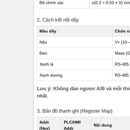
Độ chính xác
±(0.2 + 0.03 × V) m/s
nhất.
2. Cách kết nối dây
3. Bản đồ
Màu dây
Chức n
Addr (Hex)
Nâu
V+ (10 
Đen
Mass (
0000 H
Xanh lá
RS-485 
07D0 H
Xanh dương
RS-485 
07D1 H
Lưu ý: Không đảo ngược A/B và mỗi thiết
nhất.
4. Ví dụ
3. Bản đồ thanh ghi (Register Map)
a) Đọc tốc 
Addr
PLC/HMI
Nội dung
Trường
(Hex)
Addr