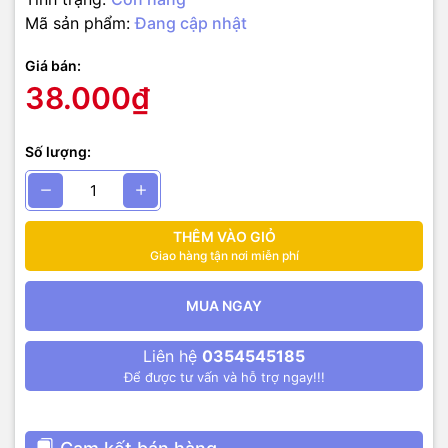
Mã sản phẩm:
Đang cập nhật
Giá bán:
38.000₫
Số lượng:
THÊM VÀO GIỎ
Giao hàng tận nơi miễn phí
MUA NGAY
Liên hệ
0354545185
Để được tư vấn và hỗ trợ ngay!!!