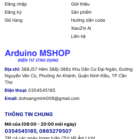
Đăng nhập
Giới thiệu
Đăng ký
Sản phẩm
Giỏ hàng
Hướng dẫn code
XiaoZhi AI
Liên hệ
Địa chỉ:
388J57 Hẻm 388j-388z Khu Dân Cư Đại Ngân, Đường
Nguyễn Văn Cừ, Phường An Khánh, Quận Ninh Kiều, TP Cần
Thơ
Điện thoại:
0354545185
Email:
dohoangminh006@gmail.com
THÔNG TIN CHUNG
Mở cửa (08:00 - 20:00 mỗi ngày)
0354545185, 0865279507
Tất cả các ngày trong tuần (Trừ tết Âm Lịch)