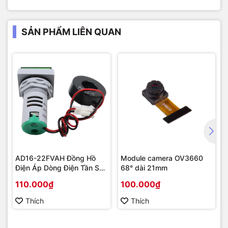
SẢN PHẨM LIÊN QUAN
AD16-22FVAH Đồng Hồ
Module camera OV3660
Điện Áp Dòng Điện Tần Số
68° dài 21mm
AC 22mm màu xanh
110.000₫
100.000₫
Thích
Thích