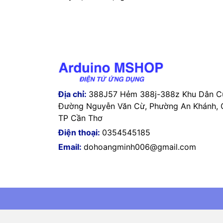
Địa chỉ:
388J57 Hẻm 388j-388z Khu Dân Cư
Đường Nguyễn Văn Cừ, Phường An Khánh, Q
TP Cần Thơ
Điện thoại:
0354545185
Email:
dohoangminh006@gmail.com