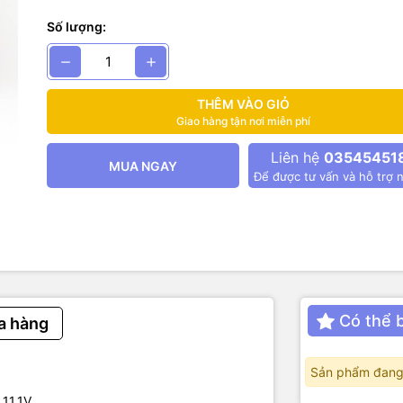
 10W
 khi sạc.
Số lượng:
khi sạc và khi đầy.
 Lithium 7,4V sẽ có 2 đèn hoạt động
 Lithium 11,1 V sẽ có 3 đèn hoạt động.
THÊM VÀO GIỎ
Giao hàng tận nơi miễn phí
Liên hệ
03545451
MUA NGAY
Để được tư vấn và hỗ trợ n
Có thể 
a hàng
Sản phẩm đang
 11,1V