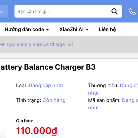
ục
Hướng dẫn code
XiaoZhi AI
Liên hệ
in Lipo Battery Balance Charger B3
Battery Balance Charger B3
Loại:
Đang cập nhật
Thương hiệu:
Đang c
nhật
Tình trạng:
Còn hàng
Mã sản phẩm:
Đang 
nhật
g số kỹ thuật
 VỀ SẢN PHẨM
Giá bán:
110.000₫
2S – 3S dành cho pin Lithium 7,4V và 11,1V