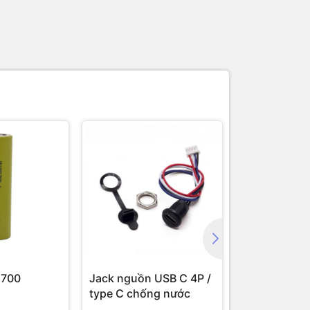
1700
Jack nguồn USB C 4P /
Jack nguồn 
type C chống nước
5.5x2.1mm /
5.5x2.5mm