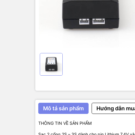
Công suất:
Tự ngắt đầy
Có đèn báo 
Đối với pin
Đối với Pin
Mô tả sản phẩm
Hướng dẫn mu
THÔNG TIN VỀ SẢN PHẨM
Sạc 2 cổng 2S – 3S dành cho pin Lithium 7,4V và