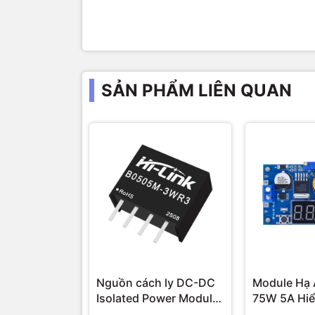
SẢN PHẨM LIÊN QUAN
Nguồn cách ly DC-DC
Module Hạ 
Isolated Power Module
75W 5A Hiể
Hi-Link 3W