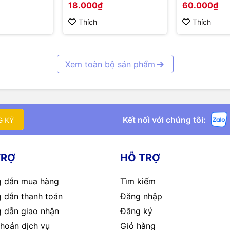
18.000₫
60.000₫
Thích
Thích
Xem toàn bộ sản phẩm
Kết nối với chúng tôi:
G KÝ
TRỢ
HỖ TRỢ
 dẫn mua hàng
Tìm kiếm
 dẫn thanh toán
Đăng nhập
 dẫn giao nhận
Đăng ký
hoản dịch vụ
Giỏ hàng