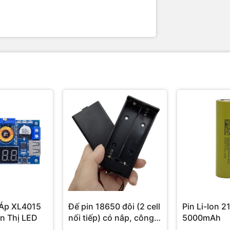
Áp XL4015
Đế pin 18650 đôi (2 cell
Pin Li-Ion 2
n Thị LED
nối tiếp) có nắp, công
5000mAh
tắc, jack DC