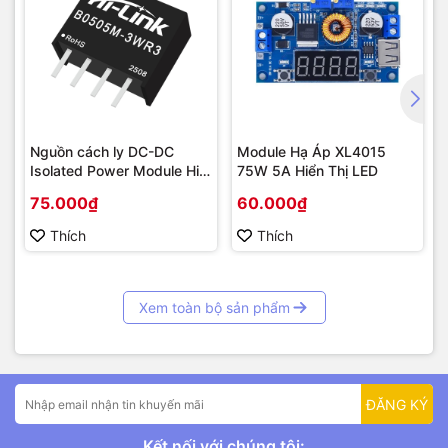
Nguồn cách ly DC-DC
Module Hạ Áp XL4015
Isolated Power Module Hi-
75W 5A Hiển Thị LED
Link 3W
75.000₫
60.000₫
Thích
Thích
Xem toàn bộ sản phẩm
ĐĂNG KÝ
Kết nối với chúng tôi: