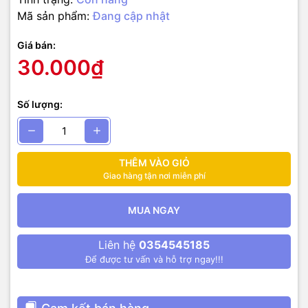
Mã sản phẩm:
Đang cập nhật
Giá bán:
30.000₫
Số lượng:
THÊM VÀO GIỎ
Giao hàng tận nơi miễn phí
MUA NGAY
Liên hệ
0354545185
Để được tư vấn và hỗ trợ ngay!!!