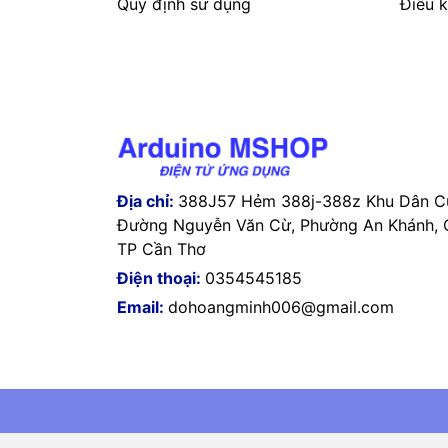
Quy định sử dụng
Điều k
Địa chỉ:
388J57 Hẻm 388j-388z Khu Dân Cư
Đường Nguyễn Văn Cừ, Phường An Khánh, Q
TP Cần Thơ
Điện thoại:
0354545185
Email:
dohoangminh006@gmail.com