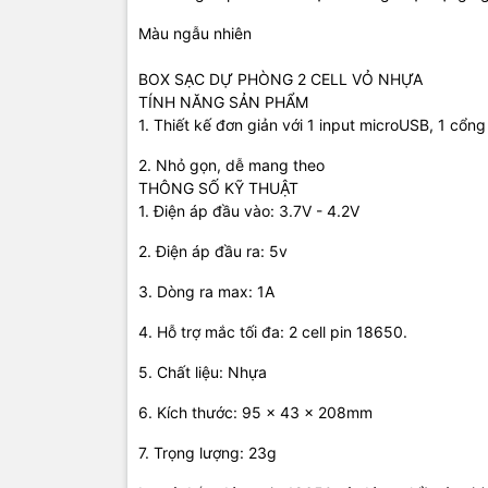
Hướng dẫn 
Màu ngẫu nhiên
- Bảo quản 
- Để xa tầm
BOX SẠC DỰ PHÒNG 2 CELL VỎ NHỰA
- Không để 
TÍNH NĂNG SẢN PHẨM
- Nếu bảo q
1. Thiết kế đơn giản với 1 input microUSB, 1 cổn
của môi tr
2. Nhỏ gọn, dễ mang theo
THÔNG SỐ KỸ THUẬT
1. Điện áp đầu vào: 3.7V - 4.2V
2. Điện áp đầu ra: 5v
3. Dòng ra max: 1A
4. Hỗ trợ mắc tối đa: 2 cell pin 18650.
5. Chất liệu: Nhựa
6. Kích thước: 95 x 43 x 208mm
7. Trọng lượng: 23g