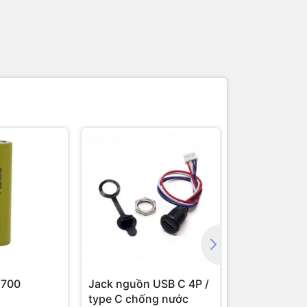
1700
Jack nguồn USB C 4P /
Jack nguồn 
type C chống nước
5.5x2.1mm /