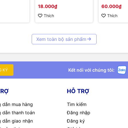
tắc, jack DC
18.000₫
60.000₫
Thích
Thích
Xem toàn bộ sản phẩm
Kết nối với chúng tôi:
G KÝ
TRỢ
HỖ TRỢ
 dẫn mua hàng
Tìm kiếm
 dẫn thanh toán
Đăng nhập
 dẫn giao nhận
Đăng ký