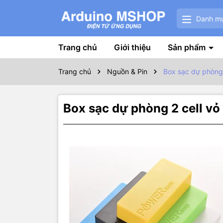
Danh m
Trang chủ
Giới thiệu
Sản phẩm
Trang chủ
Nguồn & Pin
Box sạc dự phòng 
Box sạc dự phòng 2 cell vỏ
Thôn
Thông tin 
Sau khi gắ
sạc.