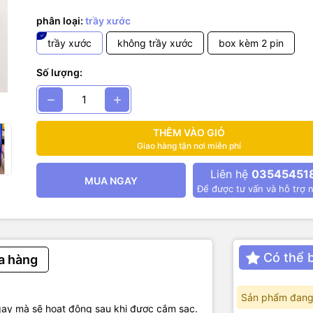
hiên
phân loại:
trầy xước
trầy xước
không trầy xước
box kèm 2 pin
Ự PHÒNG 2 CELL VỎ NHỰA
G SẢN PHẨM
Số lượng:
 đơn giản với 1 input microUSB, 1 cổng output USB.
, dễ mang theo
 KỸ THUẬT
đầu vào: 3.7V - 4.2V
THÊM VÀO GIỎ
Giao hàng tận nơi miễn phí
đầu ra: 5v
Liên hệ
03545451
MUA NGAY
 max: 1A
Để được tư vấn và hỗ trợ n
c tối đa: 2 cell pin 18650.
u: Nhựa
Có thể 
a hàng
ước: 95 x 43 x 208mm
ợng: 23g
Sản phẩm đang
gay mà sẽ hoạt động sau khi được cắm sạc.
 đúng pin 18650 và đúng chiều âm (-) dương (+)