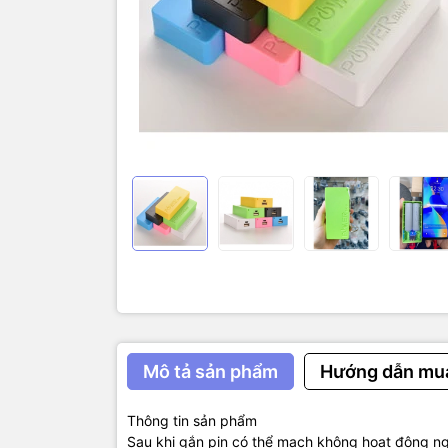
Màu ngẫu n
BOX SẠC D
TÍNH NĂN
1. Thiết kế
2. Nhỏ gọn
THÔNG SỐ
1. Điện áp 
2. Điện áp 
3. Dòng ra
4. Hỗ trợ mắ
5. Chất liệ
Mô tả sản phẩm
Hướng dẫn mu
6. Kích th
7. Trọng lư
Thông tin sản phẩm
Sau khi gắn pin có thể mạch không hoạt động n
Lưu ý: Lắp