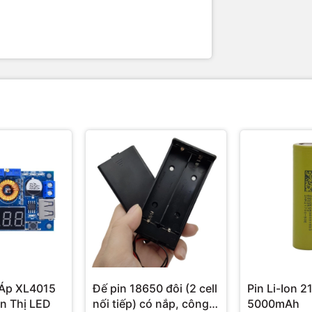
Áp XL4015
Đế pin 18650 đôi (2 cell
Pin Li-Ion 2
n Thị LED
nối tiếp) có nắp, công
5000mAh