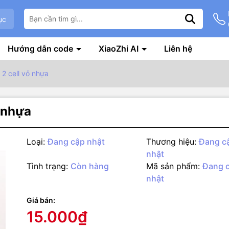
ục
Hướng dẫn code
XiaoZhi AI
Liên hệ
2 cell vỏ nhựa
 nhựa
Loại:
Đang cập nhật
Thương hiệu:
Đang c
nhật
Tình trạng:
Còn hàng
Mã sản phẩm:
Đang 
nhật
g số kỹ thuật
Giá bán:
sản phẩm
n pin có thể mạch không hoạt động ngay mà sẽ hoạt động sau khi đ
15.000₫