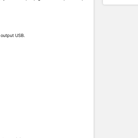
bảo quản:
nơi khô ráo, độ ẩm thấp, tránh tiếp xúc gần với các loại hóa chất.
 tay trẻ em.
gần các sản phẩm bằng kim loại khác đã bị oxi hóa.
uản ngoài trời trong thời gian ngắn, cần được che chắn để hạn chế 
g output USB.
ường