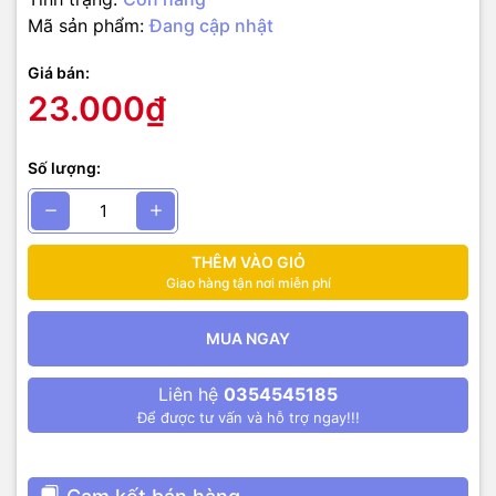
Mã sản phẩm:
Đang cập nhật
Giá bán:
23.000₫
Số lượng:
THÊM VÀO GIỎ
Giao hàng tận nơi miễn phí
MUA NGAY
Liên hệ
0354545185
Để được tư vấn và hỗ trợ ngay!!!