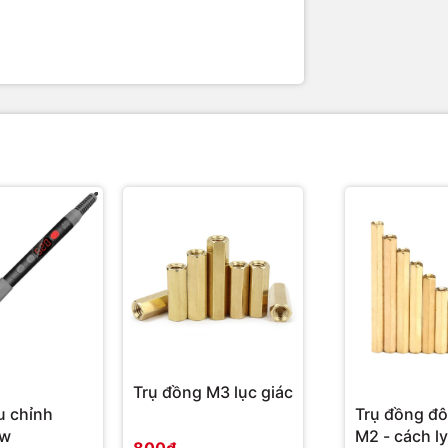
Trụ đồng M3 lục giác
u chỉnh
Trụ đồng đôi
0w
M2 - cách l
800₫