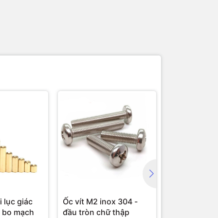
Nhôm định 
 lục giác
Ốc vít M2 inox 304 -
y bo mạch
đầu tròn chữ thập