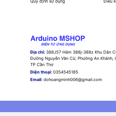
Quy định sử dụng
Điều k
Địa chỉ:
388J57 Hẻm 388j-388z Khu Dân Cư
Đường Nguyễn Văn Cừ, Phường An Khánh, Q
TP Cần Thơ
Điện thoại:
0354545185
Email:
dohoangminh006@gmail.com