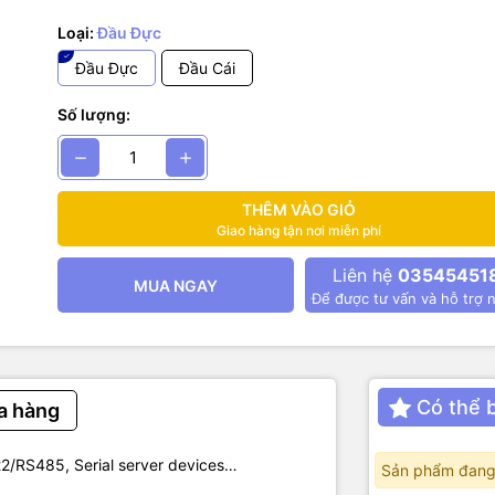
9-G2
Loại:
Đầu Đực
Đầu Đực
Đầu Cái
Số lượng:
THÊM VÀO GIỎ
Giao hàng tận nơi miễn phí
Liên hệ
03545451
MUA NGAY
Để được tư vấn và hỗ trợ n
Có thể 
a hàng
2/RS485, Serial server devices…
Sản phẩm đang