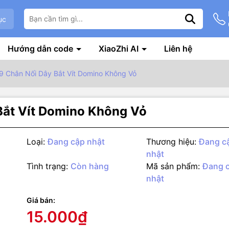
ục
Hướng dẫn code
XiaoZhi AI
Liên hệ
 Chân Nối Dây Bắt Vít Domino Không Vỏ
Bắt Vít Domino Không Vỏ
Loại:
Đang cập nhật
Thương hiệu:
Đang c
nhật
Tình trạng:
Còn hàng
Mã sản phẩm:
Đang 
nhật
g số kỹ thuật
Giá bán:
t hợp các bộ chuyển đổi RS232/RS422/RS485, Serial server device
15.000₫
đực (male), cái (female)