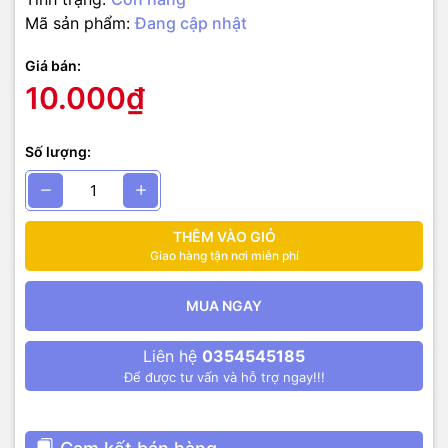
Mã sản phẩm:
Đang cập nhật
Giá bán:
10.000₫
Số lượng:
THÊM VÀO GIỎ
Giao hàng tận nơi miễn phí
MUA NGAY
Liên hệ
0354545185
Để được tư vấn và hỗ trợ ngay!!!