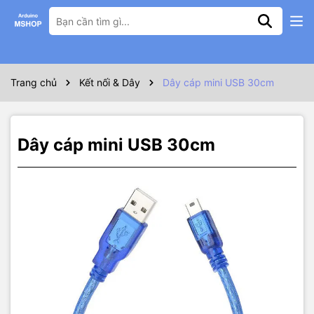
Thông số kỹ thuật
– Chuẩn cổng: USB 2.0 đực – Mini USB đực
– Chất liệu vỏ: nhựa
Trang chủ
Kết nối & Dây
Dây cáp mini USB 30cm
– Màu sắc: xanh
– Chiều dài dây: 25cm
Dây cáp mini USB 30cm
– Tương thích sử dụng cho arduino Nano, sạc điện thoại, máy nghe
nhạc, chuyển tín hiệu thiết bị điện tử..vv