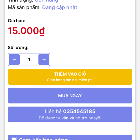
Mã sản phẩm:
Đang cập nhật
Giá bán:
15.000₫
Số lượng:
THÊM VÀO GIỎ
Giao hàng tận nơi miễn phí
MUA NGAY
Liên hệ
0354545185
Để được tư vấn và hỗ trợ ngay!!!