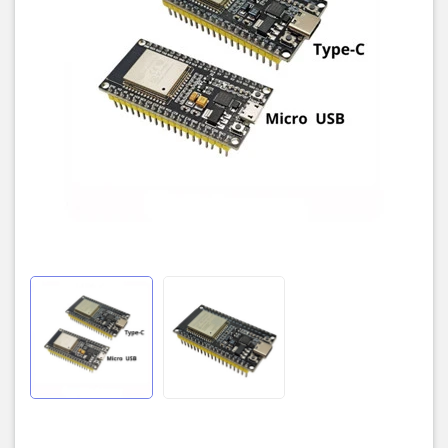
🔹Chip USB-Serial: CP2102
🔹Ăng ten: PCB
🔹GPIO kỹ thuật số: 24 chân (một số chân chỉ làm đầu vào)
🔹Kỹ thuật số Analog: 12bit SAR loại ADC, hỗ trợ các phép đo trên
lên đến 18 kênh, một số chân hỗ trợ một bộ khuếch đại với lập
trình tăng
🔹Bảo mật: IEEE 802.11, bao gồm cả WFA, WPA/WPA2 và WAPI
🔹Phần cứng tăng tốc mật mã học: AES, SHA-2, RSA, hình elip mật
mã Đường Cong (ECC), số ngẫu nhiên Máy phát điện (RNG)