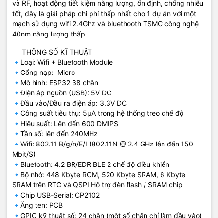
và RF, hoạt động tiết kiệm năng lượng, ổn định, chống nhiễu
tốt, đây là giải pháp chi phí thấp nhất cho 1 dự án với một
mạch sử dụng wifi 2.4Ghz và bluethooth TSMC công nghệ
40nm năng lượng thấp.
THÔNG SỐ KĨ THUẬT
🔹Loại: Wifi + Bluetooth Module
🔹Cổng nạp: Micro
🔹Mô hình: ESP32 38 chân
🔹Điện áp nguồn (USB): 5V DC
🔹Đầu vào/Đầu ra điện áp: 3.3V DC
🔹Công suất tiêu thụ: 5μA trong hệ thống treo chế độ
🔹Hiệu suất: Lên đến 600 DMIPS
🔹Tần số: lên đến 240MHz
🔹Wifi: 802.11 B/g/n/E/I (802.11N @ 2.4 GHz lên đến 150
Mbit/S)
🔹Bluetooth: 4.2 BR/EDR BLE 2 chế độ điều khiển
🔹Bộ nhớ: 448 Kbyte ROM, 520 Kbyte SRAM, 6 Kbyte
SRAM trên RTC và QSPI Hỗ trợ đèn flash / SRAM chip
🔹Chip USB-Serial: CP2102
🔹Ăng ten: PCB
🔹GPIO kỹ thuật số: 24 chân (một số chân chỉ làm đầu vào)