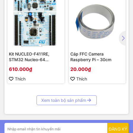
Kit NUCLEO-F411RE,
Cáp FFC Camera
STM32 Nucleo-64
Raspberry Pi – 30cm
STM32F411RE MCU
610.000₫
20.000₫
Thích
Thích
Xem toàn bộ sản phẩm
ĐĂNG KÝ