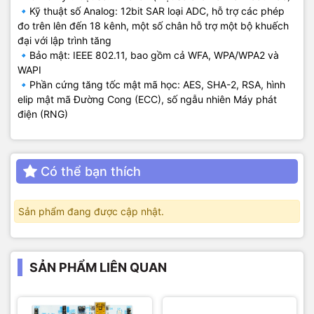
🔹Kỹ thuật số Analog: 12bit SAR loại ADC, hỗ trợ các phép
đo trên lên đến 18 kênh, một số chân hỗ trợ một bộ khuếch
đại với lập trình tăng
🔹Bảo mật: IEEE 802.11, bao gồm cả WFA, WPA/WPA2 và
WAPI
🔹Phần cứng tăng tốc mật mã học: AES, SHA-2, RSA, hình
elip mật mã Đường Cong (ECC), số ngẫu nhiên Máy phát
điện (RNG)
Có thể bạn thích
Sản phẩm đang được cập nhật.
SẢN PHẨM LIÊN QUAN