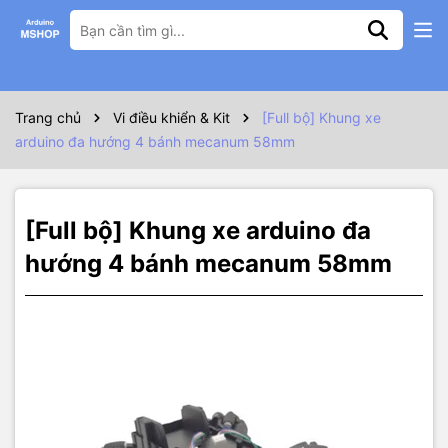
Thông số kỹ thuật
Sản phẩm bao gồm:
- 1 Khung xe
- 4 bánh mecanum 58mm
Trang chủ
Vi điều khiển & Kit
[Full bộ] Khung xe
- 4 động cơ DC 4 ~ 6V
arduino đa hướng 4 bánh mecanum 58mm
Kích thước
- Cao: 68mm
- Rộng: 138mm
- Dài: 205mm
[Full bộ] Khung xe arduino đa
- Đường kính bánh mecanum: 58mm
hướng 4 bánh mecanum 58mm
- Chất liệu: Nhựa