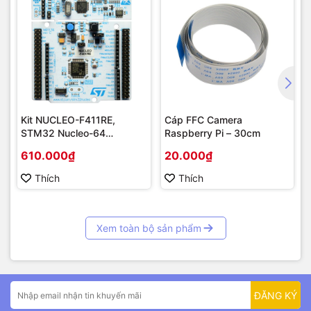
Kit NUCLEO-F411RE,
Cáp FFC Camera
STM32 Nucleo-64
Raspberry Pi – 30cm
STM32F411RE MCU
610.000₫
20.000₫
Thích
Thích
Xem toàn bộ sản phẩm
ĐĂNG KÝ