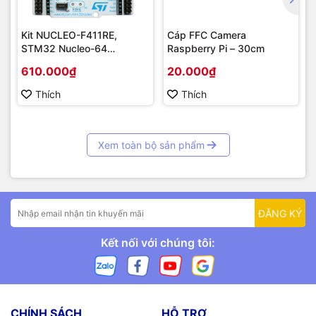
Kit NUCLEO-F411RE,
Cáp FFC Camera
STM32 Nucleo-64
Raspberry Pi – 30cm
STM32F411RE MCU
610.000₫
20.000₫
Thích
Thích
Xem toàn bộ sản phẩm
ĐĂNG KÝ
Kết nối với chúng tôi:
CHÍNH SÁCH
HỖ TRỢ