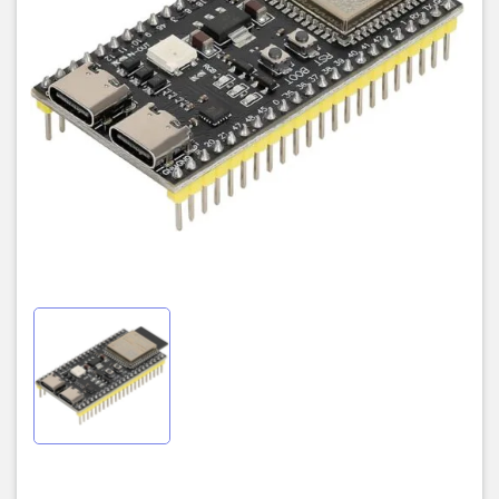
1 giao diện USB OTG
Bảo mật:
4096 bit OTP
AES, SHA, RSA, ECC, RNG
Khởi động an toàn, Mã hóa Flash, Chữ ký số, Mô-đun HMAC
Nhiệt độ hoạt động: -40 ~ 65 °C
Trọng lượng: 12g