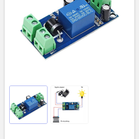
Nguyên lý hoạt động:
+Khi cấp nguồn adapter, tải sẽ sử dụng nguồn của adapter, không
sử dụng nguồn của pin
+Khi mất điện adapter không có điện mạch sẽ chuyển sang xài
nguồn của Pin, quá trình này diễn ra nhanh chóng không mất nhiều
thời gian