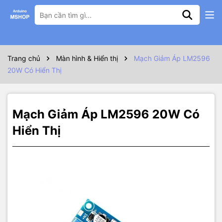
Thông số kỹ thuật
Mạch Nguồn Giảm Áp LM2596 dòng 3A 4-40V Xuống 1.25V-37V
20W Có Hiển Thị, điện áp đầu vào 4.0 - 40V
Trang chủ
Màn hình & Hiển thị
Mạch Giảm Áp LM2596
20W Có Hiển Thị
Mạch Giảm Áp LM2596 20W Có
Hiển Thị