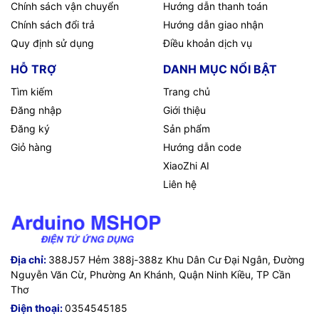
Chính sách vận chuyển
Hướng dẫn thanh toán
Chính sách đổi trả
Hướng dẫn giao nhận
Quy định sử dụng
Điều khoản dịch vụ
HỖ TRỢ
DANH MỤC NỔI BẬT
Tìm kiếm
Trang chủ
Đăng nhập
Giới thiệu
Đăng ký
Sản phẩm
Giỏ hàng
Hướng dẫn code
XiaoZhi AI
Liên hệ
Địa chỉ:
388J57 Hẻm 388j-388z Khu Dân Cư Đại Ngân, Đường
Nguyễn Văn Cừ, Phường An Khánh, Quận Ninh Kiều, TP Cần
Thơ
Điện thoại:
0354545185