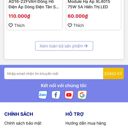
AD16-22FVAH Đồng Hồ
Module Hạ Áp XL4015
Điện Áp Dòng Điện Tần Số
75W 5A Hiển Thị LED
AC 22mm màu xanh
110.000₫
60.000₫
Thích
Thích
Xem toàn bộ sản phẩm
ĐĂNG KÝ
Kết nối với chúng tôi:
CHÍNH SÁCH
HỖ TRỢ
Chính sách bảo mật
Hướng dẫn mua hàng