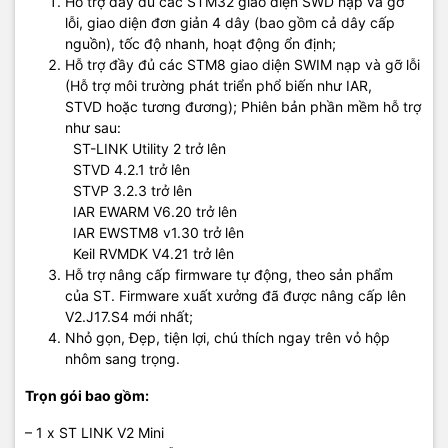
Hỗ trợ đầy đủ các STM32 giao diện SWD nạp và gỡ
lỗi, giao diện đơn giản 4 dây (bao gồm cả dây cấp
nguồn), tốc độ nhanh, hoạt động ổn định;
Hỗ trợ đầy đủ các STM8 giao diện SWIM nạp và gỡ lỗi
(Hỗ trợ môi trường phát triển phổ biến như IAR,
STVD hoặc tương đương); Phiên bản phần mềm hỗ trợ
như sau:
ST-LINK Utility 2 trở lên
STVD 4.2.1 trở lên
STVP 3.2.3 trở lên
IAR EWARM V6.20 trở lên
IAR EWSTM8 v1.30 trở lên
Keil RVMDK V4.21 trở lên
Hỗ trợ nâng cấp firmware tự động, theo sản phẩm
của ST. Firmware xuất xưởng đã được nâng cấp lên
V2.J17.S4 mới nhất;
Nhỏ gọn, Đẹp, tiện lợi, chú thích ngay trên vỏ hộp
nhôm sang trọng.
Trọn gói bao gồm:
– 1 x ST LINK V2 Mini