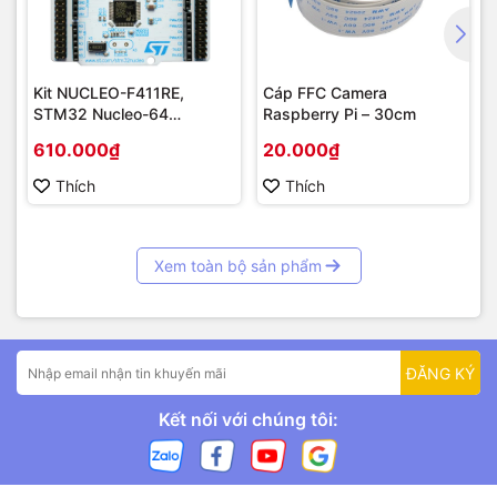
Kit NUCLEO-F411RE,
Cáp FFC Camera
STM32 Nucleo-64
Raspberry Pi – 30cm
STM32F411RE MCU
610.000₫
20.000₫
Thích
Thích
Xem toàn bộ sản phẩm
ĐĂNG KÝ
Kết nối với chúng tôi: