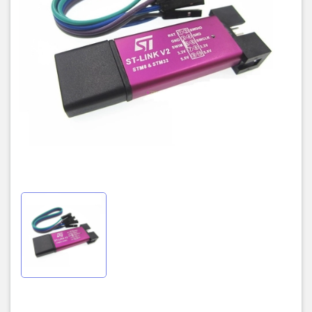
sang trọng.
Trọn gói bao gồm:
– 1 x ST LINK V2 Mini
– 4 x Dây DuPont gỡ lỗi dài 30cm
Kết nối chân từ mạch nạp ST-LINK V2 với linh kiện điện tử STM32
theo thứ tự sau:
– RST–NRST
– SWCLK — TCK
– SWDIO — TMS
– GND — GND
– 3.3V — 3.3V
Đối với những bạn làm việc với linh kiện điện tử STM8. Kết nối chân
từ mạch nạp ST-LINK V2 với STM8 theo thứ tự sau: