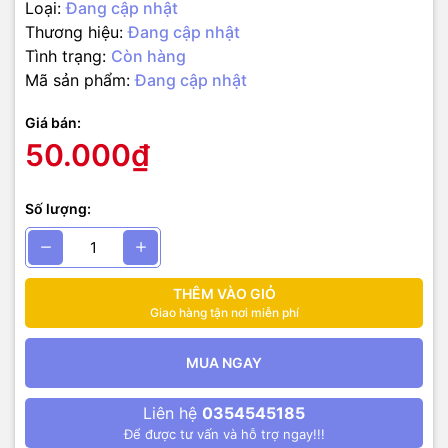
– RST–NRST
Loại:
Đang cập nhật
Thương hiệu:
Đang cập nhật
– SWIM– SWIM
Tình trạng:
Còn hàng
Mã sản phẩm:
Đang cập nhật
– GND — GND
– 3.3V — 3.3V
Giá bán:
50.000₫
Số lượng:
THÊM VÀO GIỎ
Giao hàng tận nơi miễn phí
MUA NGAY
Liên hệ
0354545185
Để được tư vấn và hỗ trợ ngay!!!