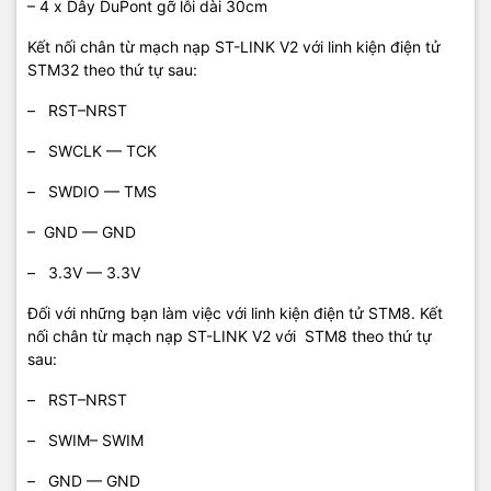
– 4 x Dây DuPont gỡ lỗi dài 30cm
Kết nối chân từ mạch nạp ST-LINK V2 với linh kiện điện tử
STM32 theo thứ tự sau:
– RST–NRST
– SWCLK — TCK
– SWDIO — TMS
– GND — GND
– 3.3V — 3.3V
Đối với những bạn làm việc với linh kiện điện tử STM8. Kết
nối chân từ mạch nạp ST-LINK V2 với STM8 theo thứ tự
sau:
– RST–NRST
– SWIM– SWIM
– GND — GND