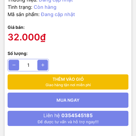
Tình trạng:
Còn hàng
Mã sản phẩm:
Đang cập nhật
Giá bán:
32.000₫
Số lượng:
THÊM VÀO GIỎ
Giao hàng tận nơi miễn phí
MUA NGAY
Liên hệ
0354545185
Để được tư vấn và hỗ trợ ngay!!!