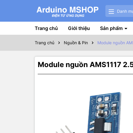
Danh m
Trang chủ
Giới thiệu
Sản phẩm
Trang chủ
Nguồn & Pin
Module nguồn AM
Module nguồn AMS1117 2.
Thôn
Module ngu
cắm ở ngõ v