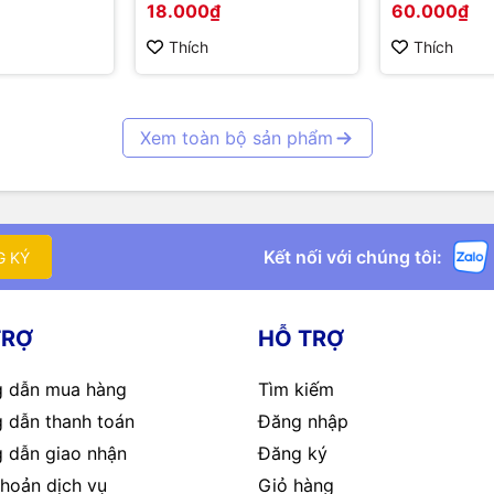
18.000₫
60.000₫
Thích
Thích
Xem toàn bộ sản phẩm
Kết nối với chúng tôi:
G KÝ
TRỢ
HỖ TRỢ
 dẫn mua hàng
Tìm kiếm
 dẫn thanh toán
Đăng nhập
 dẫn giao nhận
Đăng ký
hoản dịch vụ
Giỏ hàng