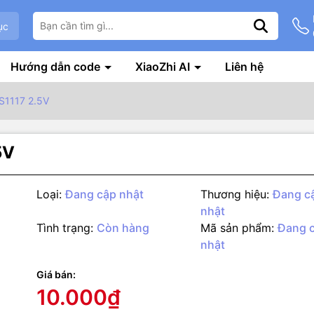
ục
Hướng dẫn code
XiaoZhi AI
Liên hệ
S1117 2.5V
5V
Loại:
Đang cập nhật
Thương hiệu:
Đang c
nhật
Tình trạng:
Còn hàng
Mã sản phẩm:
Đang 
nhật
g số kỹ thuật
ồn AMS1117 2.5V là module nguồn ổn áp 2.5V ngõ ra với 2 hàng rào
Giá bán:
ào và ngõ ra, dễ dàng kết nối. Kích thước nhỏ gọn, tiện dụng.
10.000₫