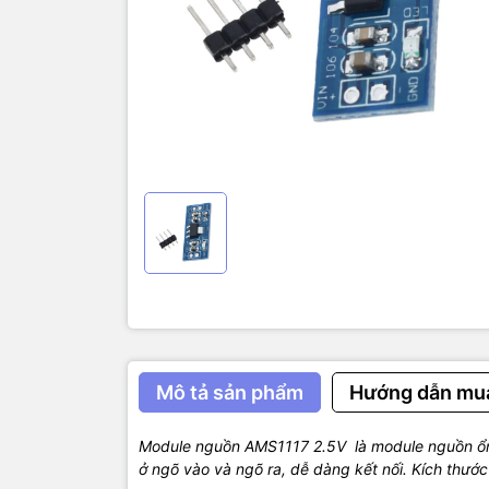
Điện áp vào
Điện áp ra:
Dòng ra M
Kích thước:
Mô tả sản phẩm
Hướng dẫn mu
Module nguồn AMS1117 2.5V là module nguồn ổn 
ở ngõ vào và ngõ ra, dễ dàng kết nối. Kích thước