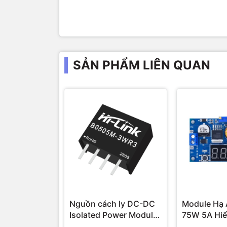
SẢN PHẨM LIÊN QUAN
Nguồn cách ly DC-DC
Module Hạ 
Isolated Power Module
75W 5A Hiể
Hi-Link 3W