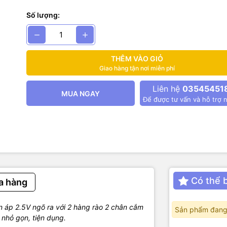
: DC4.5-5V ( Điện áp đầu vào phải cao hơn so với điện áp đầu ra của
Số lượng:
 2.5V
ax: 800mA
 2.5cm * 1.1cm
THÊM VÀO GIỎ
Giao hàng tận nơi miễn phí
Liên hệ
03545451
MUA NGAY
Để được tư vấn và hỗ trợ n
Có thể 
a hàng
áp 2.5V ngõ ra với 2 hàng rào 2 chân cắm
Sản phẩm đang
 nhỏ gọn, tiện dụng.