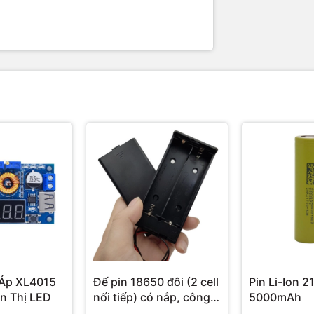
Áp XL4015
Đế pin 18650 đôi (2 cell
Pin Li-Ion 2
n Thị LED
nối tiếp) có nắp, công
5000mAh
tắc, jack DC