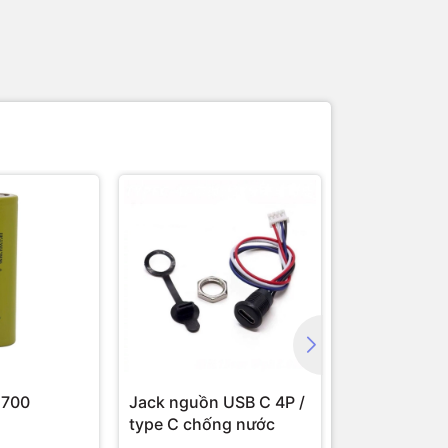
1700
Jack nguồn USB C 4P /
Jack nguồn 
type C chống nước
5.5x2.1mm /
5.5x2.5mm