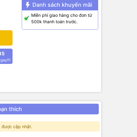
 1V trở lên)
Danh sách khuyến mãi
Miễn phí giao hàng cho đơn từ
500k thanh toán trước.
85
gay!!!
bạn thích
 được cập nhật.