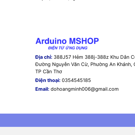
Địa chỉ:
388J57 Hẻm 388j-388z Khu Dân Cư
Đường Nguyễn Văn Cừ, Phường An Khánh, Q
TP Cần Thơ
Điện thoại:
0354545185
Email:
dohoangminh006@gmail.com