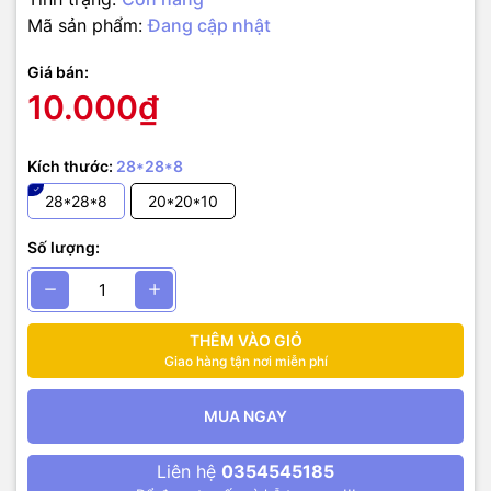
Mã sản phẩm:
Đang cập nhật
Giá bán:
10.000₫
Kích thước:
28*28*8
28*28*8
20*20*10
Số lượng:
THÊM VÀO GIỎ
Giao hàng tận nơi miễn phí
MUA NGAY
Liên hệ
0354545185