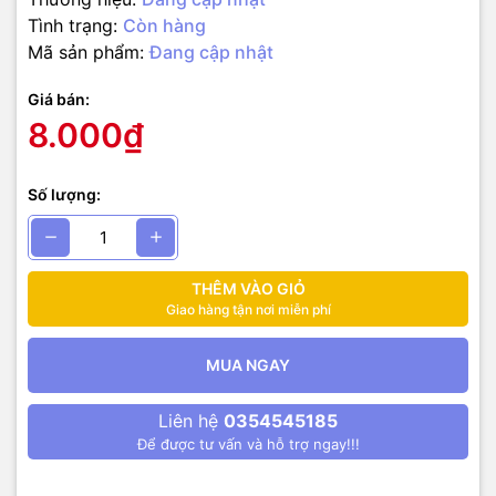
Tình trạng:
Còn hàng
Mã sản phẩm:
Đang cập nhật
Giá bán:
8.000₫
Số lượng:
THÊM VÀO GIỎ
Giao hàng tận nơi miễn phí
MUA NGAY
Liên hệ
0354545185
Để được tư vấn và hỗ trợ ngay!!!