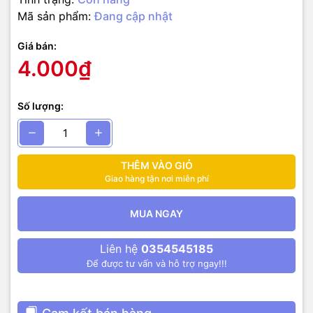
Mã sản phẩm:
Đang cập nhật
Giá bán:
4.000₫
Số lượng:
THÊM VÀO GIỎ
Giao hàng tận nơi miễn phí
MUA NGAY
Liên hệ
0354545185
Để được tư vấn và hỗ trợ ngay!!!