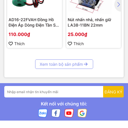
AD16-22FVAH Đồng Hồ
Nút nhấn nhả, nhấn giữ
Điện Áp Dòng Điện Tần Số
LA38-11BN 22mm
AC 22mm màu xanh
110.000₫
25.000₫
Thích
Thích
Xem toàn bộ sản phẩm
ĐĂNG KÝ
Kết nối với chúng tôi: