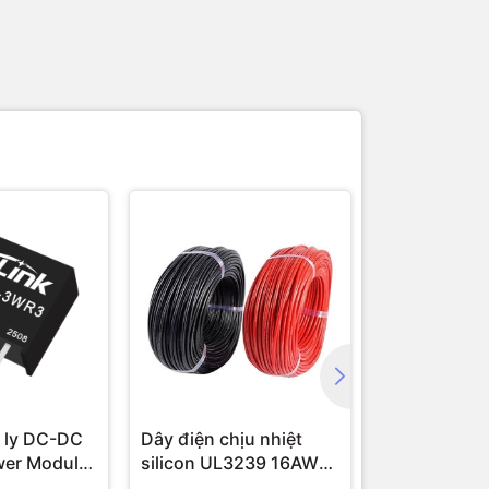
 ly DC-DC
Dây điện chịu nhiệt
Module cam
wer Module
silicon UL3239 16AWG
16 AWG (1 mét)