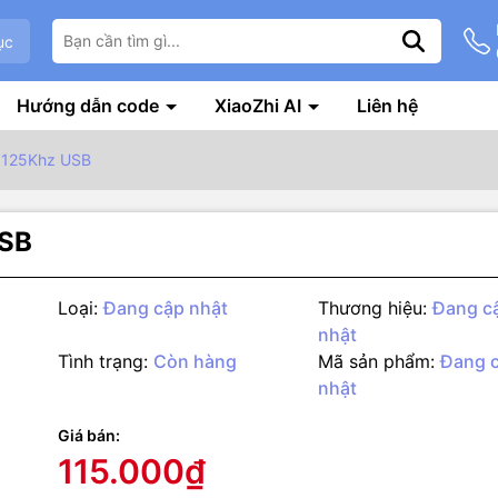
ục
Hướng dẫn code
XiaoZhi AI
Liên hệ
D 125Khz USB
USB
Loại:
Đang cập nhật
Thương hiệu:
Đang c
nhật
Tình trạng:
Còn hàng
Mã sản phẩm:
Đang 
nhật
g số kỹ thuật
Giá bán:
ẻ RFID 125Khz dòng JT308 rất dễ vận hành và có tốc độ đọc nhanh.
115.000₫
mà không cần cài đặt các thiết bị, thẻ có thể được đọc trong bất kỳ 
hông tin (ví dụ: như Notepad, WORD phần mềm soạn thảo văn bản, tr