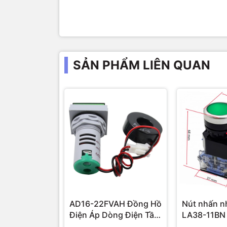
SẢN PHẨM LIÊN QUAN
AD16-22FVAH Đồng Hồ
Nút nhấn n
Điện Áp Dòng Điện Tần
LA38-11BN
Số AC 22mm màu xanh