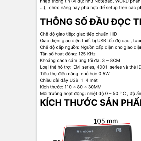
nhập thông tin (ví dụ: như Notepad, WORD phần
…), chức năng này phù hợp để setup trên các 
THÔNG SỐ ĐẦU ĐỌC TH
Chế độ giao tiếp: giao tiếp chuẩn HID
Giao diện: giao diện thiết bị USB tốc độ cao , tư
Chế độ cấp nguồn: Nguồn cấp điện cho giao diệ
Tần số hoạt động: 125 KHz
Khoảng cách cảm ứng tối đa: 3 ~ 8CM
Loại thẻ hỗ trợ: EM series, 4001 series và thẻ I
Tiêu thụ điện năng: nhỏ hơn 0,5W
Chiều dài dây USB: 1 .4 mét
Kích thước: 110 × 80 × 30MM
Môi trường hoạt động: nhiệt độ 0 – 50 ° C , độ 
KÍCH THƯỚC SẢN PHẨ