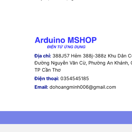
Địa chỉ:
388J57 Hẻm 388j-388z Khu Dân Cư
Đường Nguyễn Văn Cừ, Phường An Khánh, Q
TP Cần Thơ
Điện thoại:
0354545185
Email:
dohoangminh006@gmail.com