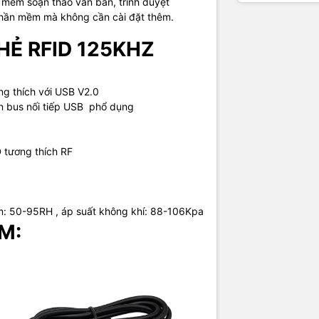
 mềm soạn thảo văn bản, trình duyệt
phần mềm mà không cần cài đặt thêm.
Ẻ RFID 125KHZ
ơng thích với USB V2.0
n bus nối tiếp USB phổ dụng
D tương thích RF
ẩm: 50-95RH , áp suất không khí: 88-106Kpa
M: