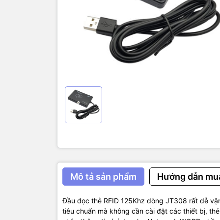
…), chức n
THÔN
Chế độ giao
Giao diện: 
Chế độ cấp
Tần số hoạ
Khoảng các
Loại thẻ hỗ
Tiêu thụ đi
Chiều dài d
Kích thước
Môi trường 
106Kpa
KÍCH
Mô tả sản phẩm
Hướng dẫn mu
Đầu đọc thẻ RFID 125Khz dòng JT308 rất dễ vận
tiêu chuẩn mà không cần cài đặt các thiết bị, th