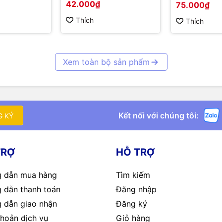
42.000₫
75.000₫
Thích
Thích
Xem toàn bộ sản phẩm
Kết nối với chúng tôi:
G KÝ
TRỢ
HỖ TRỢ
 dẫn mua hàng
Tìm kiếm
 dẫn thanh toán
Đăng nhập
 dẫn giao nhận
Đăng ký
hoản dịch vụ
Giỏ hàng