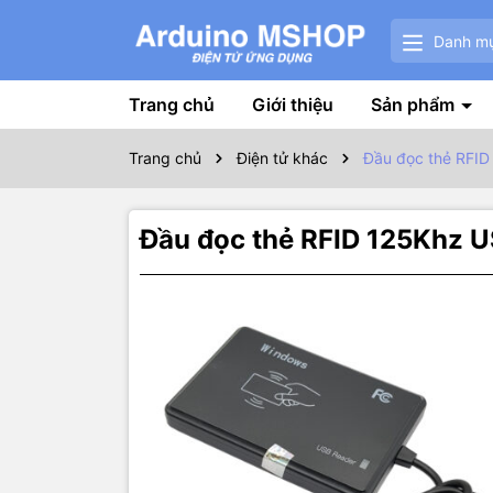
Danh m
Trang chủ
Giới thiệu
Sản phẩm
Trang chủ
Điện tử khác
Đầu đọc thẻ RFI
Đầu đọc thẻ RFID 125Khz 
Thôn
Đầu đọc th
tiêu chuẩn 
thể nhập t