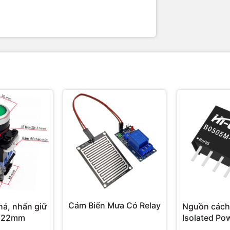
Cảm Biến Mưa Có Relay
hả, nhấn giữ
Nguồn cách
 22mm
Isolated Po
Hi-Link 3W