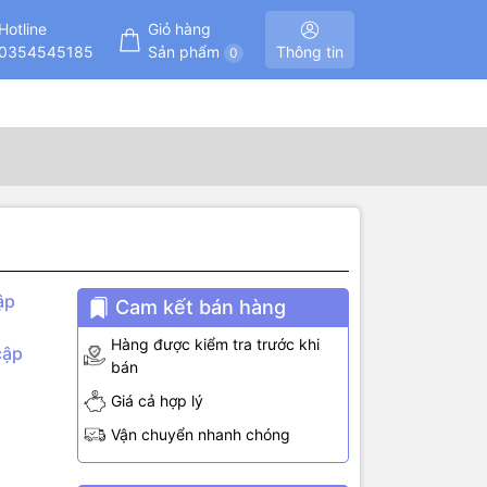
Hotline
Giỏ hàng
0354545185
Sản phẩm
Thông tin
0
ập
Cam kết bán hàng
Hàng được kiểm tra trước khi
cập
bán
Giá cả hợp lý
Vận chuyển nhanh chóng
 Driver HID
nơi nào có
ình duyệt