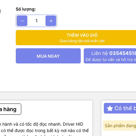
ăng này phù hợp để setup trên các phần mềm mà không cần cài đặt
Số lượng:
G SỐ ĐẦU ĐỌC THẺ RFID 125KH
 tiếp: giao tiếp chuẩn HID
THÊM VÀO GIỎ
giao diện thiết bị USB tốc độ cao , tương thích với USB V2.0
Giao hàng tận nơi miễn phí
 nguồn: Nguồn cấp điện cho giao diện bus nối tiếp USB phổ dụng
t động: 125 KHz
Liên hệ
03545451
MUA NGAY
h cảm ứng tối đa: 3 ~ 8CM
Để được tư vấn và hỗ trợ n
 trợ: EM series, 4001 series và thẻ ID tương thích RF
ện năng: nhỏ hơn 0,5W
ây USB: 1 .4 mét
: 110 × 80 × 30MM
hoạt động: nhiệt độ 0 – 50 ° C , độ ẩm: 50-95RH , áp suất không khí
 THƯỚC SẢN PHẨM:
Có thể 
a hàng
 hành và có tốc độ đọc nhanh. Driver HID
Sản phẩm đang
ẻ có thể được đọc trong bất kỳ nơi nào có thể