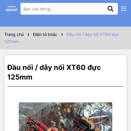
Thông số kỹ thuật
Đầu nối, dây nối XT60 đực 125mm hàn sẵn dây 14awg vỏ silicon
chịu tải cao cho pin Lipo RC
Trang chủ
Điện tử khác
Đầu nối / dây nối XT60 đực
125mm
Đầu nối / dây nối XT60 đực
125mm