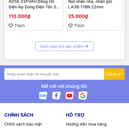
AD16-22FVAH Đồng Hồ
Nút nhấn nhả, nhấn giữ
Điện Áp Dòng Điện Tần Số
LA38-11BN 22mm
AC 22mm màu xanh
110.000₫
25.000₫
Thích
Thích
Xem toàn bộ sản phẩm
ĐĂNG KÝ
Kết nối với chúng tôi:
CHÍNH SÁCH
HỖ TRỢ
Chính sách bảo mật
Hướng dẫn mua hàng