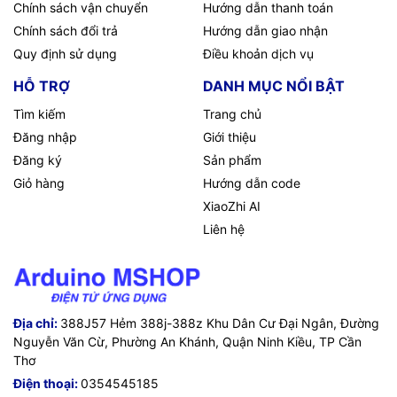
Chính sách vận chuyển
Hướng dẫn thanh toán
Chính sách đổi trả
Hướng dẫn giao nhận
Quy định sử dụng
Điều khoản dịch vụ
HỖ TRỢ
DANH MỤC NỔI BẬT
Tìm kiếm
Trang chủ
Đăng nhập
Giới thiệu
Đăng ký
Sản phẩm
Giỏ hàng
Hướng dẫn code
XiaoZhi AI
Liên hệ
Địa chỉ:
388J57 Hẻm 388j-388z Khu Dân Cư Đại Ngân, Đường
Nguyễn Văn Cừ, Phường An Khánh, Quận Ninh Kiều, TP Cần
Thơ
Điện thoại:
0354545185