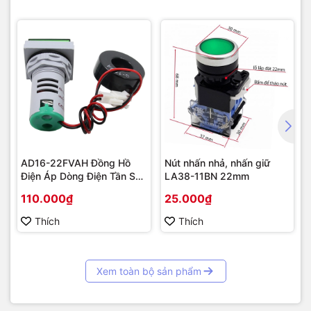
AD16-22FVAH Đồng Hồ
Nút nhấn nhả, nhấn giữ
Điện Áp Dòng Điện Tần Số
LA38-11BN 22mm
AC 22mm màu xanh
110.000₫
25.000₫
Thích
Thích
Xem toàn bộ sản phẩm