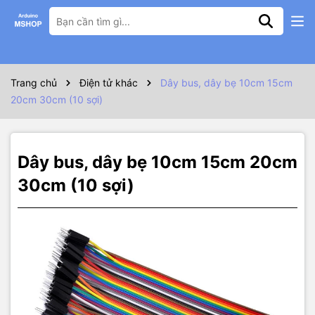
Thông số kỹ thuật
Dây bus, dây bẹ 2 đầu đực đực 10cm 15cm 20cm 30cm có chiều
dài 10cm 15cm 20cm 30cm, 2.54mm
Dây lõi đồng nhiều sợi có độ dẫn điện cao, mối tiếp xúc chắc chắn,
Trang chủ
Điện tử khác
Dây bus, dây bẹ 10cm 15cm
có nhiều màu sắc khác nhau
20cm 30cm (10 sợi)
Dây bus, dây bẹ 10cm 15cm 20cm
30cm (10 sợi)