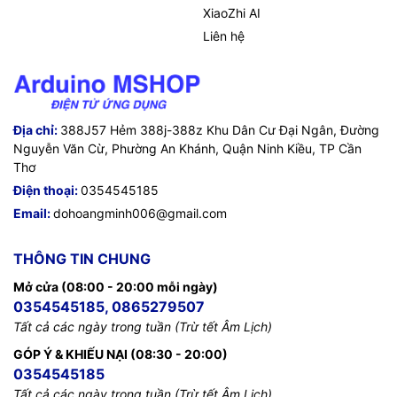
XiaoZhi AI
Liên hệ
Địa chỉ:
388J57 Hẻm 388j-388z Khu Dân Cư Đại Ngân, Đường
Nguyễn Văn Cừ, Phường An Khánh, Quận Ninh Kiều, TP Cần
Thơ
Điện thoại:
0354545185
Email:
dohoangminh006@gmail.com
THÔNG TIN CHUNG
Mở cửa (08:00 - 20:00 mỗi ngày)
0354545185, 0865279507
Tất cả các ngày trong tuần (Trừ tết Âm Lịch)
GÓP Ý & KHIẾU NẠI (08:30 - 20:00)
0354545185
Tất cả các ngày trong tuần (Trừ tết Âm Lịch)