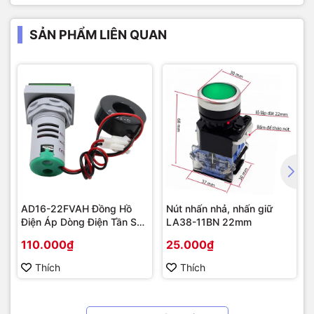
SẢN PHẨM LIÊN QUAN
AD16-22FVAH Đồng Hồ
Nút nhấn nhả, nhấn giữ
Điện Áp Dòng Điện Tần Số
LA38-11BN 22mm
AC 22mm màu xanh
110.000₫
25.000₫
Thích
Thích