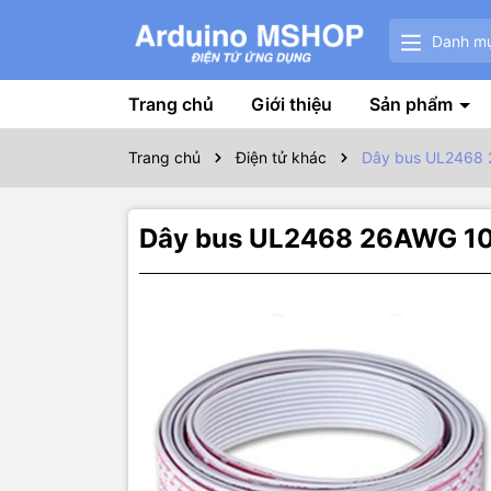
Danh m
Trang chủ
Giới thiệu
Sản phẩm
Trang chủ
Điện tử khác
Dây bus UL2468 
Dây bus UL2468 26AWG 1
Thôn
Dây cáp
UL
Lưu ý màu s