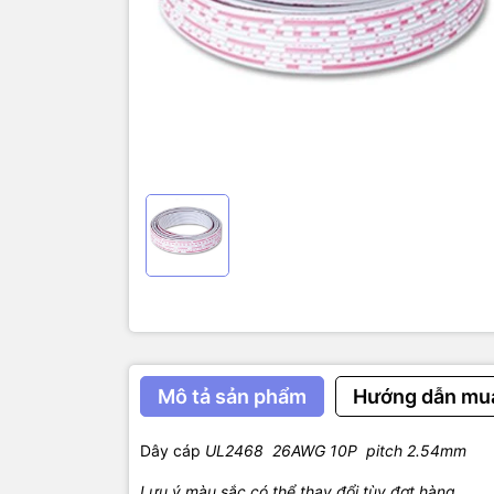
Mô tả sản phẩm
Hướng dẫn mu
Dây cáp
UL2468 26AWG 10P pitch 2.54mm
Lưu ý màu sắc có thể thay đổi tùy đợt hàng