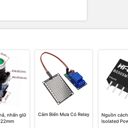
Cảm Biến Mưa Có Relay
hả, nhấn giữ
Nguồn cách
 22mm
Isolated Po
Hi-Link 3W