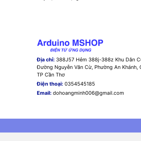
Địa chỉ:
388J57 Hẻm 388j-388z Khu Dân Cư
Đường Nguyễn Văn Cừ, Phường An Khánh, Q
TP Cần Thơ
Điện thoại:
0354545185
Email:
dohoangminh006@gmail.com