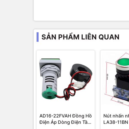
SẢN PHẨM LIÊN QUAN
AD16-22FVAH Đồng Hồ
Nút nhấn n
Điện Áp Dòng Điện Tần
LA38-11BN
Số AC 22mm màu xanh