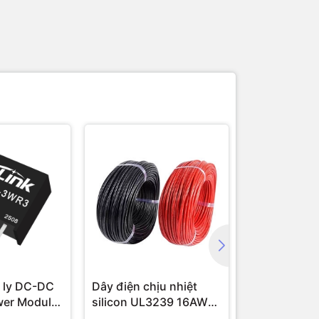
 ly DC-DC
Dây điện chịu nhiệt
Module cam
wer Module
silicon UL3239 16AWG
16 AWG (1 mét)