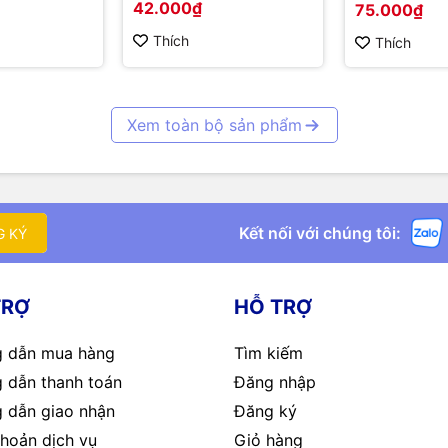
42.000₫
75.000₫
Thích
Thích
Xem toàn bộ sản phẩm
Kết nối với chúng tôi:
G KÝ
TRỢ
HỖ TRỢ
 dẫn mua hàng
Tìm kiếm
 dẫn thanh toán
Đăng nhập
 dẫn giao nhận
Đăng ký
hoản dịch vụ
Giỏ hàng