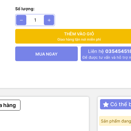
Số lượng:
THÊM VÀO GIỎ
Giao hàng tận nơi miễn phí
Liên hệ
03545451
MUA NGAY
Để được tư vấn và hỗ trợ n
Có thể 
a hàng
Sản phẩm đang