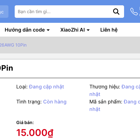
ục
Hướng dẫn code
XiaoZhi AI
Liên hệ
26AWG 10Pin
0Pin
Loại:
Đang cập nhật
Thương hiệu:
Đang c
nhật
Tình trạng:
Còn hàng
Mã sản phẩm:
Đang 
nhật
g số kỹ thuật
2468 26AWG 10P pitch 2.54mm
Giá bán:
15.000₫
ắc có thể thay đổi tùy đợt hàng