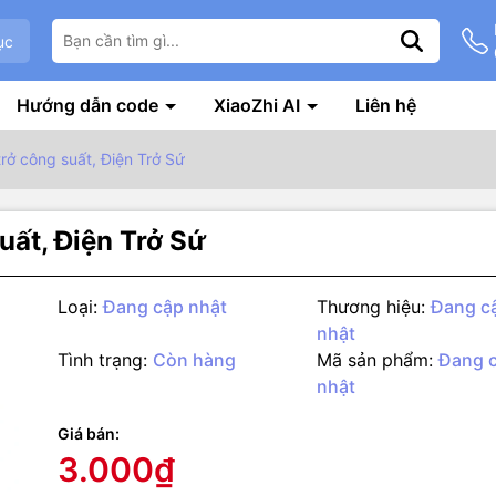
ục
Hướng dẫn code
XiaoZhi AI
Liên hệ
trở công suất, Điện Trở Sứ
uất, Điện Trở Sứ
Loại:
Đang cập nhật
Thương hiệu:
Đang c
nhật
Tình trạng:
Còn hàng
Mã sản phẩm:
Đang 
nhật
g số kỹ thuật
Giá bán:
ứ 5W Sai Số 5% - Trở Công Suất 5W
3.000₫