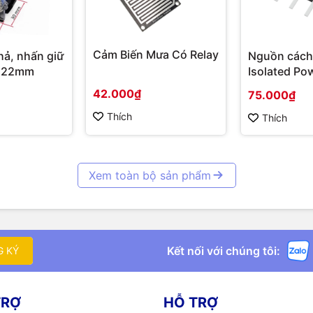
Cảm Biến Mưa Có Relay
hả, nhấn giữ
Nguồn cách
 22mm
Isolated Po
Hi-Link 3W
42.000₫
75.000₫
Thích
Thích
Xem toàn bộ sản phẩm
Kết nối với chúng tôi:
G KÝ
TRỢ
HỖ TRỢ