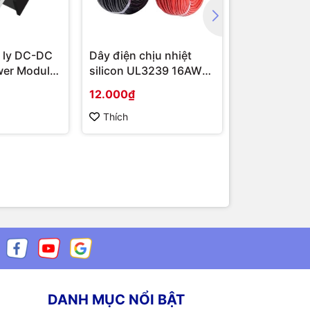
 ly DC-DC
Dây điện chịu nhiệt
Module cam
wer Module
silicon UL3239 16AWG
16 AWG (1 mét)
12.000₫
100.000₫
Thích
Thích
DANH MỤC NỔI BẬT