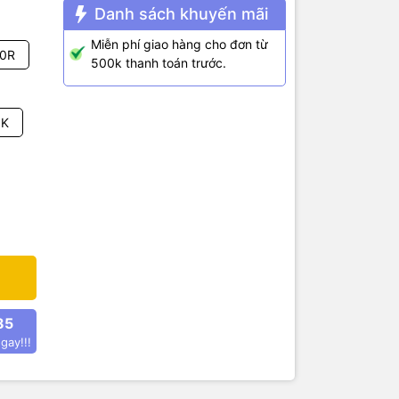
Danh sách khuyến mãi
Miễn phí giao hàng cho đơn từ
0R
500k thanh toán trước.
1K
n trở được
85
gay!!!