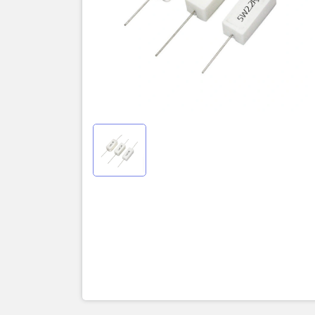
THÔNG SỐ
- Trọng lượ
- Sai số: 5
- Nhiệt độ
- Loại: Điện
- Điện trở 
ghi trực tiế