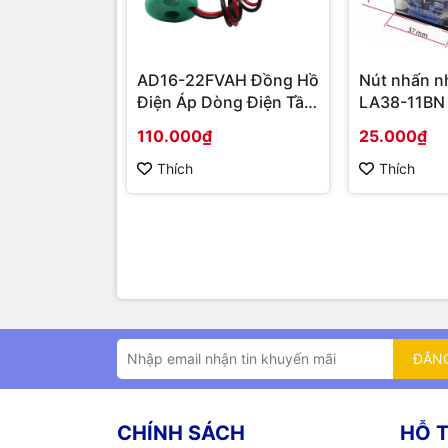
AD16-22FVAH Đồng Hồ
Nút nhấn n
Điện Áp Dòng Điện Tần
LA38-11BN
Số AC 22mm màu xanh
110.000₫
25.000₫
Thích
Thích
ĐĂN
CHÍNH SÁCH
HỖ 