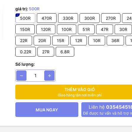
 KĨ THUẬT
giá trị:
500R
500R
470R
330R
300R
270R
24
ng 5g.
150R
120R
100R
51R
47R
30R
%
22R
20R
15R
12R
10R
36R
 hoạt động: -55oC – 150oC
0.22R
27R
6.8R
 trở cố định.
sứ có công suất lớn, kích thước lớn hơn điện trở thường nên giá trị điệ
Số lượng:
p trên thân của điện trở.
THÊM VÀO GIỎ
Giao hàng tận nơi miễn phí
Liên hệ
03545451
MUA NGAY
Để được tư vấn và hỗ trợ n