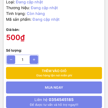
Loại:
Đang cập nhật
Thương hiệu:
Đang cập nhật
Tình trạng:
Còn hàng
Mã sản phẩm:
Đang cập nhật
Giá bán:
500₫
Số lượng:
THÊM VÀO GIỎ
Giao hàng tận nơi miễn phí
MUA NGAY
Liên hệ
0354545185
Để được tư vấn và hỗ trợ ngay!!!