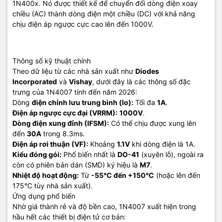
1N400x. Nó được thiết kế để chuyển đổi dòng điện xoay
chiều (AC) thành dòng điện một chiều (DC) với khả năng
chịu điện áp ngược cực cao lên đến 1000V.
Thông số kỹ thuật chính
Theo dữ liệu từ các nhà sản xuất như
Diodes
Incorporated
và
Vishay
, dưới đây là các thông số đặc
trưng của 1N4007 tính đến năm 2026:
Dòng
điện chỉnh lưu trung bình (Io):
Tối đa
1A
.
Điện áp ngược cực đại (VRRM):
1000V
.
Dòng điện xung đỉnh (IFSM):
Có thể chịu được xung lên
đến
30A
trong 8.3ms.
Điện áp rơi thuận (VF):
Khoảng
1.1V
khi dòng điện là 1A.
Kiểu đóng gói:
Phổ biến nhất là
DO-41
(xuyên lỗ), ngoài ra
còn có phiên bản dán (SMD) ký hiệu là
M7
.
Nhiệt độ hoạt động:
Từ
-55°C đến +150°C
(hoặc lên đến
175°C tùy nhà sản xuất).
Ứng dụng phổ biến
Nhờ giá thành rẻ và độ bền cao, 1N4007 xuất hiện trong
hầu hết các thiết bị điện tử cơ bản: