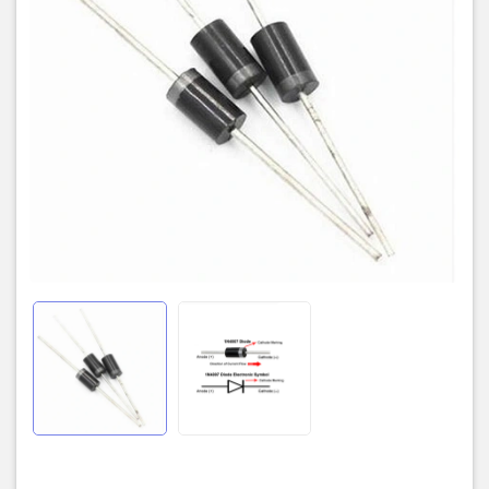
Nhiệt độ hoạt động:
Từ
-55°C đến +150°C
(hoặc lên đến 175°C
tùy nhà sản xuất).
Ứng dụng phổ biến
Nhờ giá thành rẻ và độ bền cao, 1N4007 xuất hiện trong hầu hết
các thiết bị điện tử cơ bản:
Mạch nguồn AC-DC:
Sử dụng làm cầu chỉnh lưu (thường dùng 4
diode) để chuyển đổi điện lưới 220V sang DC cho các bộ sạc,
adapter.
Bảo vệ chống ngược cực:
Ngăn dòng điện chạy sai hướng làm
hỏng các linh kiện nhạy cảm như vi điều khiển (Arduino, PIC).
Diode dập xung (Freewheeling Diode):
Bảo vệ mạch điều khiển
khi đóng ngắt các tải cảm ứng như rơ-le, motor DC.
Mạch nhân đôi điện áp:
Kết hợp với tụ điện để tạo ra điện áp DC
cao hơn