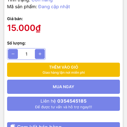
Mã sản phẩm:
Đang cập nhật
Giá bán:
15.000₫
Số lượng:
THÊM VÀO GIỎ
Giao hàng tận nơi miễn phí
MUA NGAY
Liên hệ
0354545185
Để được tư vấn và hỗ trợ ngay!!!