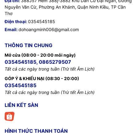
Địa chỉ:
388J57 Hẻm 388j-388z Khu Dân Cư Đại Ngân, Đường
Nguyễn Văn Cừ, Phường An Khánh, Quận Ninh Kiều, TP Cần
Thơ
Điện thoại:
0354545185
Email:
dohoangminh006@gmail.com
THÔNG TIN CHUNG
Mở cửa (08:00 - 20:00 mỗi ngày)
0354545185, 0865279507
Tất cả các ngày trong tuần (Trừ tết Âm Lịch)
GÓP Ý & KHIẾU NẠI (08:30 - 20:00)
0354545185
Tất cả các ngày trong tuần (Trừ tết Âm Lịch)
LIÊN KẾT SÀN
HÌNH THỨC THANH TOÁN