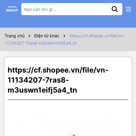
Thông số kỹ thuật
Hộp bảo vệ RASPBERRY PI 4B có quạt tản nhiệt gồm
Vỏ pi 4B
Trang chủ
Điện tử khác
https://cf.shopee.vn/file/vn-
quạt tản nhiệt
11134207-7ras8-m3uswn1eifj5a4_tn
https://cf.shopee.vn/file/vn-
11134207-7ras8-
m3uswn1eifj5a4_tn