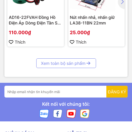
AD16-22FVAH Đồng Hồ
Nút nhấn nhả, nhấn giữ
Điện Áp Dòng Điện Tần Số
LA38-11BN 22mm
AC 22mm màu xanh
110.000₫
25.000₫
Thích
Thích
Xem toàn bộ sản phẩm
ĐĂNG KÝ
Kết nối với chúng tôi: