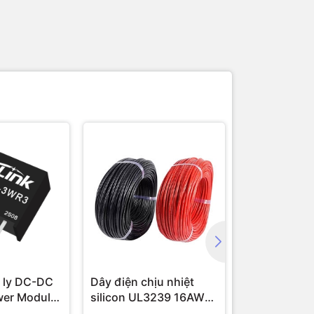
 ly DC-DC
Dây điện chịu nhiệt
Module cam
wer Module
silicon UL3239 16AWG
16 AWG (1 mét)