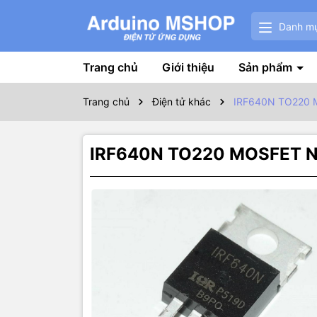
Danh m
Trang chủ
Giới thiệu
Sản phẩm
Trang chủ
Điện tử khác
IRF640N TO220 
IRF640N TO220 MOSFET N
Thôn
Thông số k