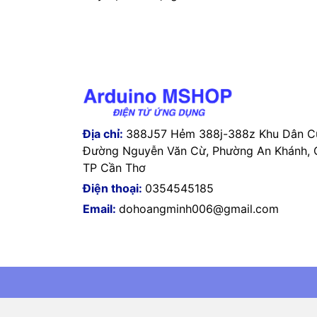
Địa chỉ:
388J57 Hẻm 388j-388z Khu Dân Cư
Đường Nguyễn Văn Cừ, Phường An Khánh, Q
TP Cần Thơ
Điện thoại:
0354545185
Email:
dohoangminh006@gmail.com