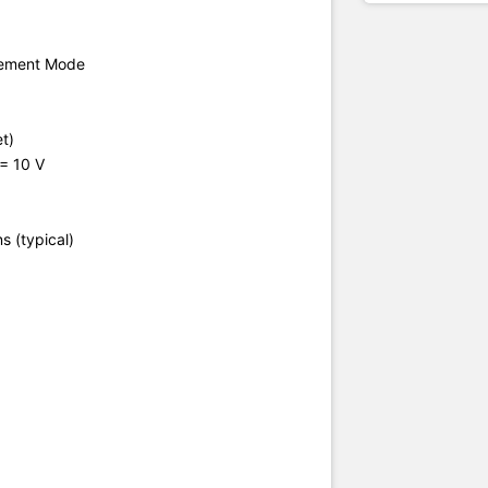
hoạt động
–55°C đến +175°C
 gói
TO‑220
cement Mode
t)
 = 10 V
ns (typical)