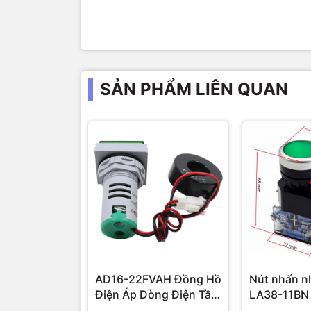
SẢN PHẨM LIÊN QUAN
AD16-22FVAH Đồng Hồ
Nút nhấn n
Điện Áp Dòng Điện Tần
LA38-11BN
Số AC 22mm màu xanh