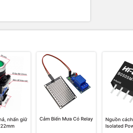
Cảm Biến Mưa Có Relay
hả, nhấn giữ
Nguồn cách
 22mm
Isolated Po
Hi-Link 3W