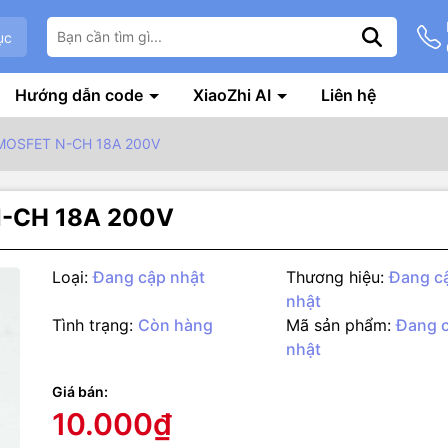
ục
Hướng dẫn code
XiaoZhi AI
Liên hệ
MOSFET N-CH 18A 200V
-CH 18A 200V
Loại:
Đang cập nhật
Thương hiệu:
Đang c
nhật
Tình trạng:
Còn hàng
Mã sản phẩm:
Đang 
nhật
g số kỹ thuật
Giá bán:
ỹ thuật
10.000₫