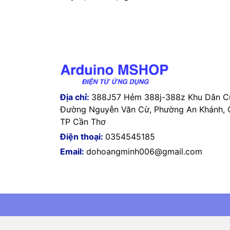
Địa chỉ:
388J57 Hẻm 388j-388z Khu Dân Cư
Đường Nguyễn Văn Cừ, Phường An Khánh, Q
TP Cần Thơ
Điện thoại:
0354545185
Email:
dohoangminh006@gmail.com