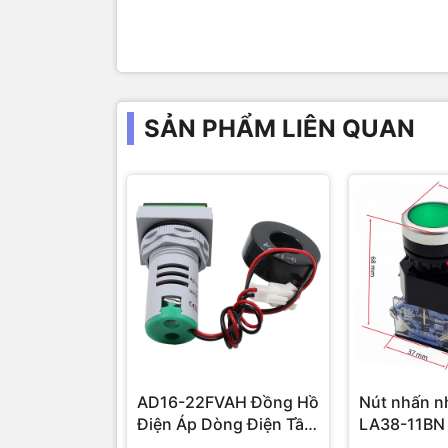
SẢN PHẨM LIÊN QUAN
AD16-22FVAH Đồng Hồ
Nút nhấn n
Điện Áp Dòng Điện Tần
LA38-11BN
Số AC 22mm màu xanh