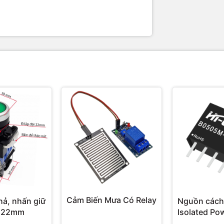
Cảm Biến Mưa Có Relay
hả, nhấn giữ
Nguồn cách
 22mm
Isolated Po
Hi-Link 3W