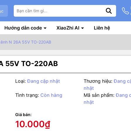
ục
Hướng dẫn code
XiaoZhi AI
Liên hệ
kênh N 26A 55V TO-220AB
6A 55V TO-220AB
Loại:
Đang cập nhật
Thương hiệu:
Đang c
nhật
Tình trạng:
Còn hàng
Mã sản phẩm:
Đang 
nhật
g số kỹ thuật
/ Thông số kỹ thuật
Giá bán:
10.000₫
O-220