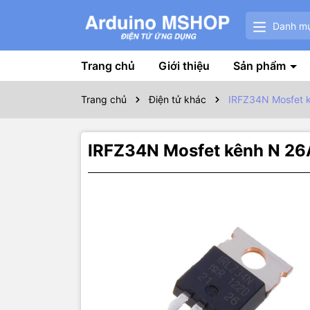
Danh m
Trang chủ
Giới thiệu
Sản phẩm
Trang chủ
Điện tử khác
IRFZ34N Mosfet 
IRFZ34N Mosfet kênh N 2
Thôn
Tính năng 
Loại gói: T