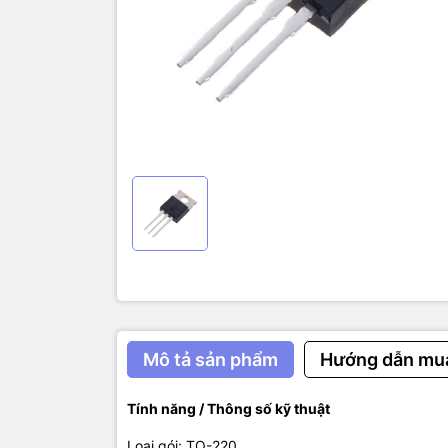
Loại transi
Điện áp tố
Điện áp tố
Dòng cực má
Dòng xung 
Công suất t
Điện trở từ
Nhiệt độ lư
Mô tả sản phẩm
Hướng dẫn mu
Tính năng / Thông số kỹ thuật
Loại gói: TO-220