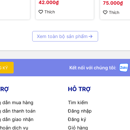
42.000₫
75.000₫
Thích
Thích
Xem toàn bộ sản phẩm
Kết nối với chúng tôi:
G KÝ
TRỢ
HỖ TRỢ
 dẫn mua hàng
Tìm kiếm
 dẫn thanh toán
Đăng nhập
 dẫn giao nhận
Đăng ký
hoản dịch vụ
Giỏ hàng