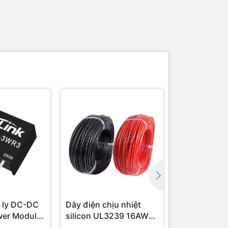
 ly DC-DC
Dây điện chịu nhiệt
Module cam
wer Module
silicon UL3239 16AWG
16 AWG (1 mét)