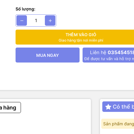
stor: Kênh N
Số lượng:
i đa từ cực máng đến cực nguồn: 55V
i đa từ cực cổng đến cực nguồn: ± 20V
THÊM VÀO GIỎ
ng liên tục tối đa: 26A
Giao hàng tận nơi miễn phí
cực máng tối đa: 100A
Liên hệ
03545451
MUA NGAY
Để được tư vấn và hỗ trợ n
iêu tán tối đa: 56W
 cực máng đến cực nguồn ở trạng thái bật (bật RDS): 0,04Ω
u trữ và hoạt động tối đa: -55 đến +175 độ C.
Có thể 
a hàng
Sản phẩm đang