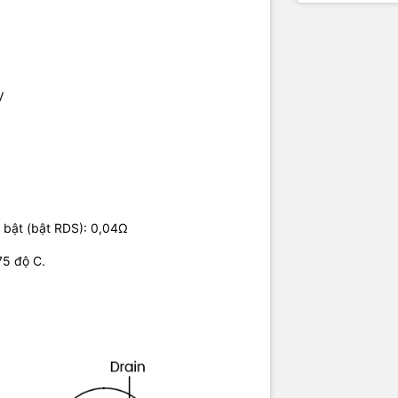
V
i bật (bật RDS): 0,04Ω
75 độ C.