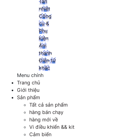
Tản
nhiệt
Công
cụ &
Phụ
kiện
Âm
thanh
Điện tử
khác
Menu chính
Trang chủ
Giới thiệu
Sản phẩm
Tất cả sản phẩm
hàng bán chạy
hàng mới về
Vi điều khiển && kit
Cảm biến