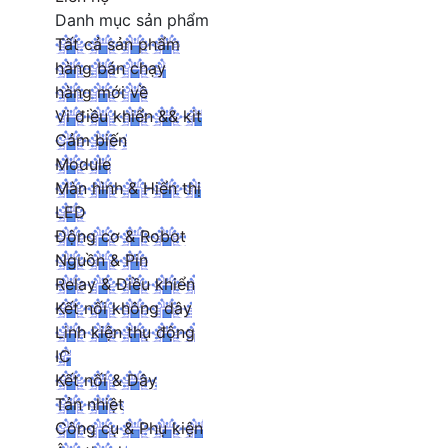
Danh mục sản phẩm
Tất cả sản phẩm
hàng bán chạy
hàng mới về
Vi điều khiển && kit
Cảm biến
Module
Màn hình & Hiển thị
LED
Động cơ & Robot
Nguồn & Pin
Relay & Điều khiển
Kết nối không dây
Linh kiện thụ động
IC
Kết nối & Dây
Tản nhiệt
Công cụ & Phụ kiện