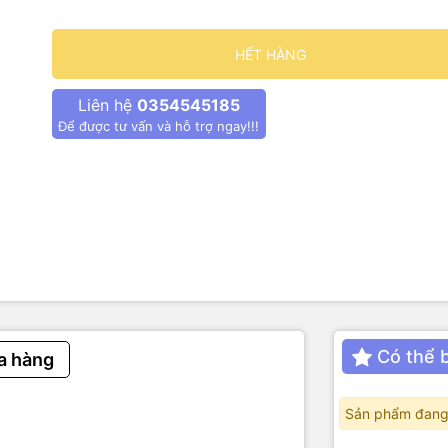
iều chỉnh được độ bong độ bong lớp cách điện mà không làm hỏng lõ
HẾT HÀNG
iều chỉnh chiều dài tuốt là 2mm – 20mm
Liên hệ
0354545185
Để được tư vấn và hỗ trợ ngay!!!
của sản phẩm được làm bằng thép carbon ở phía trước và nhựa PP c
ay cầm được thiết kế vừa vặn thoải mái khi cầm và không bị mỏi sau 
c: 17 x 8 x 2mm
Có thể 
a hàng
Sản phẩm đang