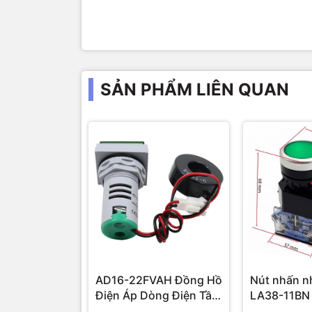
SẢN PHẨM LIÊN QUAN
AD16-22FVAH Đồng Hồ
Nút nhấn n
Điện Áp Dòng Điện Tần
LA38-11BN
Số AC 22mm màu xanh