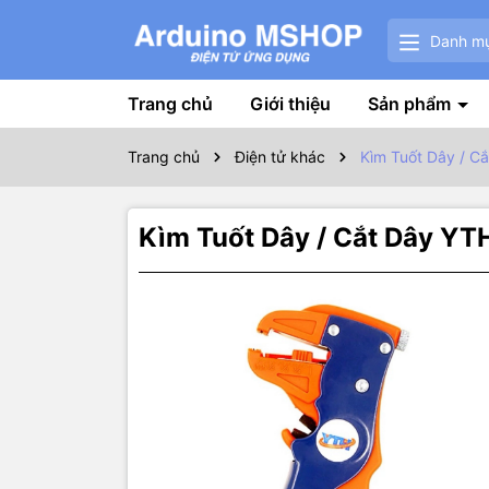
Danh m
Trang chủ
Giới thiệu
Sản phẩm
Trang chủ
Điện tử khác
Kìm Tuốt Dây / C
Kìm Tuốt Dây / Cắt Dây YT
Thôn
- Đường kí