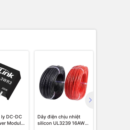
 ly DC-DC
Dây điện chịu nhiệt
Module cam
wer Module
silicon UL3239 16AWG
16 AWG (1 mét)