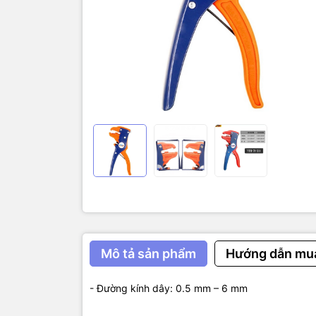
- Có thể đ
- Phạm vi đ
- Tay cầm 
phía sau, t
dụng dài
- Kích thướ
Mô tả sản phẩm
Hướng dẫn mu
- Đường kính dây: 0.5 mm – 6 mm