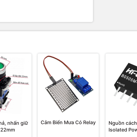
Cảm Biến Mưa Có Relay
hả, nhấn giữ
Nguồn cách
 22mm
Isolated Po
Hi-Link 3W