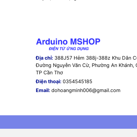
Địa chỉ:
388J57 Hẻm 388j-388z Khu Dân Cư
Đường Nguyễn Văn Cừ, Phường An Khánh, Q
TP Cần Thơ
Điện thoại:
0354545185
Email:
dohoangminh006@gmail.com