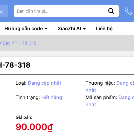
ục
Hướng dẫn code
XiaoZhi AI
Liên hệ
ắt Dây YTH-78-318
H-78-318
Loại:
Đang cập nhật
Thương hiệu:
Đang c
nhật
Tình trạng:
Hết hàng
Mã sản phẩm:
Đang 
nhật
g số kỹ thuật
nh dây: 0.5 mm – 6 mm
Giá bán:
90.000₫