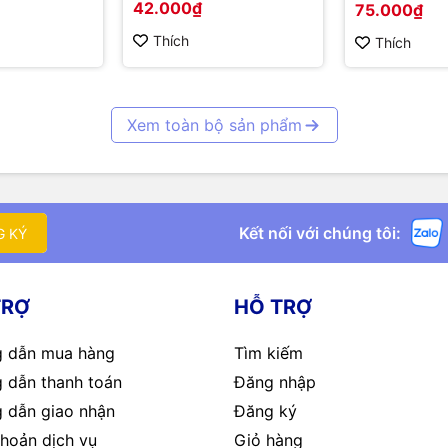
42.000₫
75.000₫
Thích
Thích
Xem toàn bộ sản phẩm
Kết nối với chúng tôi:
G KÝ
TRỢ
HỖ TRỢ
 dẫn mua hàng
Tìm kiếm
 dẫn thanh toán
Đăng nhập
 dẫn giao nhận
Đăng ký
hoản dịch vụ
Giỏ hàng