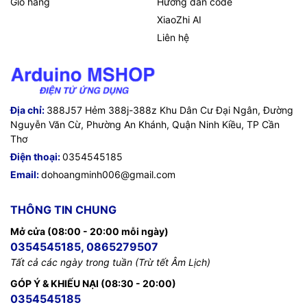
Giỏ hàng
Hướng dẫn code
XiaoZhi AI
Liên hệ
Địa chỉ:
388J57 Hẻm 388j-388z Khu Dân Cư Đại Ngân, Đường
Nguyễn Văn Cừ, Phường An Khánh, Quận Ninh Kiều, TP Cần
Thơ
Điện thoại:
0354545185
Email:
dohoangminh006@gmail.com
THÔNG TIN CHUNG
Mở cửa (08:00 - 20:00 mỗi ngày)
0354545185, 0865279507
Tất cả các ngày trong tuần (Trừ tết Âm Lịch)
GÓP Ý & KHIẾU NẠI (08:30 - 20:00)
0354545185