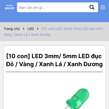
Thông số kỹ thuật
Thông số kỹ thuật
Trang chủ
LED
[10 con] LED 3mm/ 5mm LED đục Đỏ /
Chiều dài chân: >20m
Đường kính: 5mm
Vàng / Xanh Lá / Xanh Dương
Điện áp led:
Đỏ: 1.8 – 2 V
Vàng: 1.8 – 2 V
[10 con] LED 3mm/ 5mm LED đục
Trắng: 2.8 – 3.2 V
Xanh lá: 2.8 – 3.2 V
Đỏ / Vàng / Xanh Lá / Xanh Dương
Xanh dương: 2.8 – 3.2 V
Dòng: 10 – 20 mA