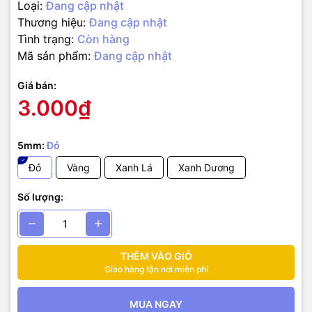
Loại:
Đang cập nhật
Thương hiệu:
Đang cập nhật
Tình trạng:
Còn hàng
Mã sản phẩm:
Đang cập nhật
Giá bán:
3.000₫
5mm:
Đỏ
Đỏ
Vàng
Xanh Lá
Xanh Dương
Số lượng:
THÊM VÀO GIỎ
Kích thước sản phẩm
Giao hàng tận nơi miễn phí
MUA NGAY