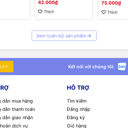
42.000₫
75.000₫
Thích
Thích
Xem toàn bộ sản phẩm
Kết nối với chúng tôi:
G KÝ
TRỢ
HỖ TRỢ
 dẫn mua hàng
Tìm kiếm
 dẫn thanh toán
Đăng nhập
 dẫn giao nhận
Đăng ký
hoản dịch vụ
Giỏ hàng