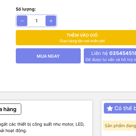
ỹ thuật:
Số lượng:
0.
 cho phụ tải có thể tối đa 100V.
u khiển 3.3V – 5V.
c: 1A.
THÊM VÀO GIỎ
 5A.
Giao hàng tận nơi miễn phí
: 33x24mm.
Liên hệ
03545451
MUA NGAY
Để được tư vấn và hỗ trợ n
Có thể 
a hàng
t các thiết bị công suất như motor, LED,
Sản phẩm đang
hái hoạt động.