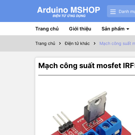
Danh m
Trang chủ
Giới thiệu
Sản phẩm
Trang chủ
Điện tử khác
Mạch công suất m
Mạch công suất mosfet IR
Thôn
Module FET
quạt, laser