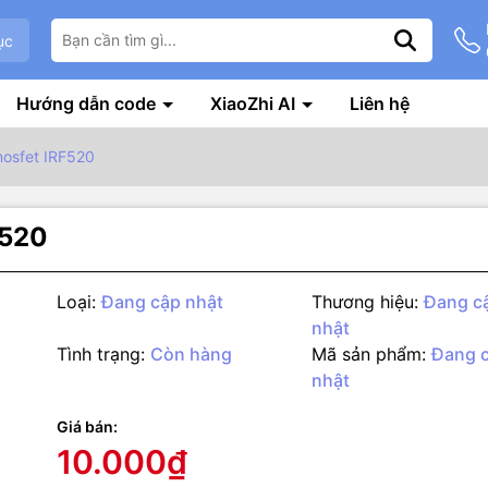
ục
Hướng dẫn code
XiaoZhi AI
Liên hệ
osfet IRF520
F520
Loại:
Đang cập nhật
Thương hiệu:
Đang c
nhật
Tình trạng:
Còn hàng
Mã sản phẩm:
Đang 
nhật
g số kỹ thuật
Giá bán:
 dùng mosfet IRF520 dùng để đóng ngắt các thiết bị công suất như 
10.000₫
…. Kích thước nhỏ, có đèn báo trạng thái hoạt động.