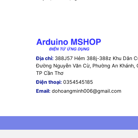
Địa chỉ:
388J57 Hẻm 388j-388z Khu Dân Cư
Đường Nguyễn Văn Cừ, Phường An Khánh, Q
TP Cần Thơ
Điện thoại:
0354545185
Email:
dohoangminh006@gmail.com