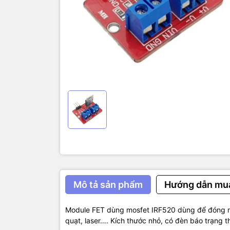
Thông số k
FET: IRF52
Điện áp cấp
Điện áp điề
Dòng liên tụ
Dòng đỉnh:
Kích thươc
Mô tả sản phẩm
Hướng dẫn mu
Module FET dùng mosfet IRF520 dùng để đóng ngắ
quạt, laser…. Kích thước nhỏ, có đèn báo trạng t