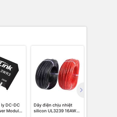
 ly DC-DC
Dây điện chịu nhiệt
Module cam
wer Module
silicon UL3239 16AWG
16 AWG (1 mét)