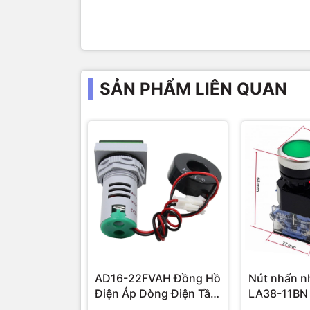
SẢN PHẨM LIÊN QUAN
AD16-22FVAH Đồng Hồ
Nút nhấn n
Điện Áp Dòng Điện Tần
LA38-11BN
Số AC 22mm màu xanh