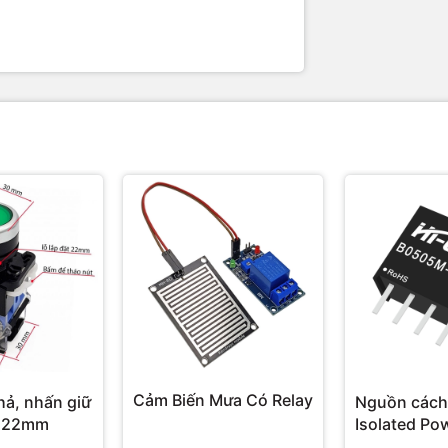
Cảm Biến Mưa Có Relay
hả, nhấn giữ
Nguồn cách
 22mm
Isolated Po
Hi-Link 3W