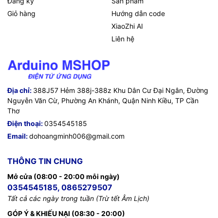
Đăng ký
Sản phẩm
Giỏ hàng
Hướng dẫn code
XiaoZhi AI
Liên hệ
Địa chỉ:
388J57 Hẻm 388j-388z Khu Dân Cư Đại Ngân, Đường
Nguyễn Văn Cừ, Phường An Khánh, Quận Ninh Kiều, TP Cần
Thơ
Điện thoại:
0354545185
Email:
dohoangminh006@gmail.com
THÔNG TIN CHUNG
Mở cửa (08:00 - 20:00 mỗi ngày)
0354545185, 0865279507
Tất cả các ngày trong tuần (Trừ tết Âm Lịch)
GÓP Ý & KHIẾU NẠI (08:30 - 20:00)