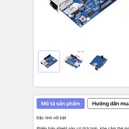
các tập tin
Mega (sử dụ
dụng thư vi
arduino.
IC điều khi
qua 2 giao 
điểm mạnh 
luồng dữ li
nhân thường
- time out).
Thông số k
- Để sử dụ
- Hoạt động
- Chip Ethe
Mô tả sản phẩm
Hướng dẫn mu
- Tốc độ kế
Đặc tính nổi bật
- Kết nối v
Phiên bản shield này có tích hợp khe cắm thẻ mi