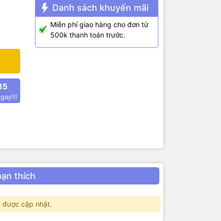
Uno và
Danh sách khuyến mãi
oard và sử
iên dịch
Miễn phí giao hàng cho đơn từ
500k thanh toán trước.
ệu thông
Đây chính là
 cùng lúc 4
hơn (nguyên
85
quá giới hạn
gay!!!
bạn thích
 được cập nhật.