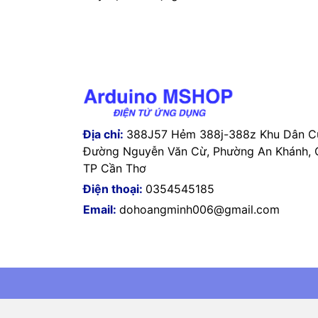
Địa chỉ:
388J57 Hẻm 388j-388z Khu Dân Cư
Đường Nguyễn Văn Cừ, Phường An Khánh, Q
TP Cần Thơ
Điện thoại:
0354545185
Email:
dohoangminh006@gmail.com