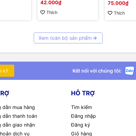
42.000₫
75.000₫
Thích
Thích
Xem toàn bộ sản phẩm
Kết nối với chúng tôi:
G KÝ
TRỢ
HỖ TRỢ
 dẫn mua hàng
Tìm kiếm
 dẫn thanh toán
Đăng nhập
 dẫn giao nhận
Đăng ký
hoản dịch vụ
Giỏ hàng