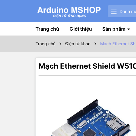
Danh m
Trang chủ
Giới thiệu
Sản phẩm
Trang chủ
Điện tử khác
Mạch Ethernet Sh
Mạch Ethernet Shield W51
Thôn
Đặc tính nổ
Phiên bản s