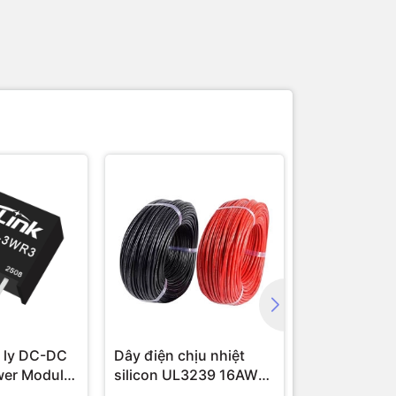
 ly DC-DC
Dây điện chịu nhiệt
Module cam
wer Module
silicon UL3239 16AWG
16 AWG (1 mét)