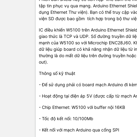
- Thư viện 
tập tin phục vụ qua mạng. Arduino Ethernet Shie
dụng Ethernet Thư viện). Bạn có thể truy cập và
Lưu ý rằng 
viện SD được bao gồm tích hợp trong bộ thư viện 
duy nhất có
ngoại vi tr
IC điều khiển W5100 trên Arduino Ethernet Shield
giao thức là TCP và UDP. Số đường truyền dữ liệu
mạnh của W5100 so với Microchip ENC28J60. Kh
dữ liệu giúp board có khả năng nhận dữ liệu từ in
thường là do mất dữ liệu trên đường truyền hoặc 
out).
Thông số kỹ thuật
- Để sử dụng phải có board mạch Arduino đi kè
- Hoạt động tại điện áp 5V (được cấp từ mạch A
- Chip Ethernet: W5100 với buffer nội 16KB
- Tốc độ kết nối: 10/100Mb
- Kết nối với mạch Arduino qua cổng SPI