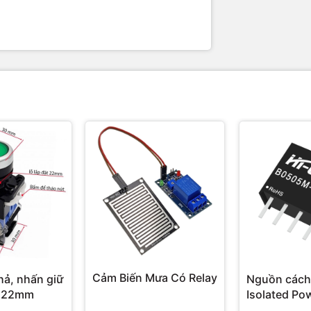
Cảm Biến Mưa Có Relay
hả, nhấn giữ
Nguồn cách
 22mm
Isolated Po
Hi-Link 3W