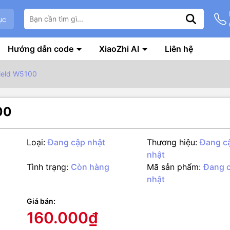
ục
Hướng dẫn code
XiaoZhi AI
Liên hệ
ield W5100
00
Loại:
Đang cập nhật
Thương hiệu:
Đang c
nhật
Tình trạng:
Còn hàng
Mã sản phẩm:
Đang 
nhật
g số kỹ thuật
i bật
Giá bán:
160.000₫
hield này có tích hợp khe cắm thẻ micro SD, có thể được sử dụng để