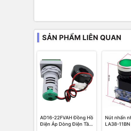
SẢN PHẨM LIÊN QUAN
AD16-22FVAH Đồng Hồ
Nút nhấn n
Điện Áp Dòng Điện Tần
LA38-11BN
Số AC 22mm màu xanh