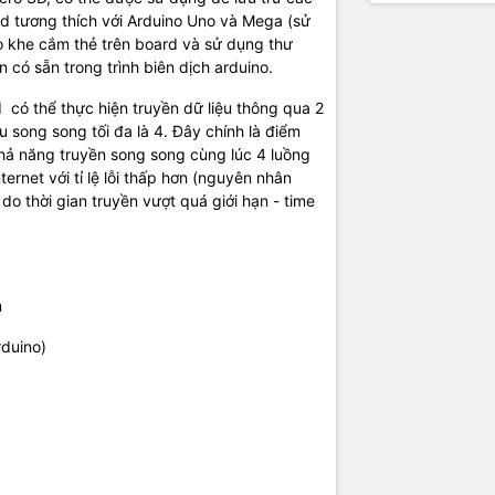
và code mẫu có sẵn trong chương trình Arduino
ld tương thích với Arduino Uno và Mega (sử
o khe cắm thẻ trên board và sử dụng thư
bởi vì W5100 và SD card sử dụng chung chuẩn truyền SPI, vì vậy một
có sẵn trong trình biên dịch arduino.
 thể được hoạt động tại một thời điểm. Nếu bạn đang sử dụng cả hai 
ong chương trình của bạn, điều này cần được xử lý bởi các thư viện 
 có thể thực hiện truyền dữ liệu thông qua 2
 song song tối đa là 4. Đây chính là điểm
ả năng truyền song song cùng lúc 4 luồng
ternet với tỉ lệ lỗi thấp hơn (nguyên nhân
do thời gian truyền vượt quá giới hạn - time
m
rduino)