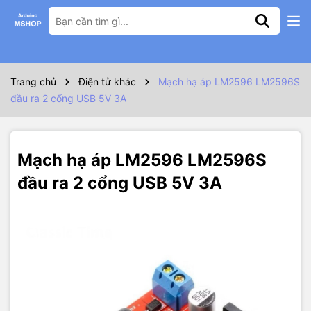
Thông số kỹ thuật
Thông số kỹ thuật
Trang chủ
Điện tử khác
Mạch hạ áp LM2596 LM2596S
Điện áp vào:
6V – 40V
(hỗ trợ jack DC 5.5/2.1 hoặc đầu nối dây)
đầu ra 2 cổng USB 5V 3A
Điện áp ra:
5V / 3A (tối đa)
Hiệu suất:
tối đa 92%
Tần số chuyển mạch:
150 kHz
Mạch hạ áp LM2596 LM2596S
Nhiệt độ hoạt động:
-40°C đến +85°C
đầu ra 2 cổng USB 5V 3A