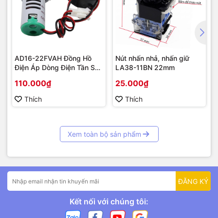
AD16-22FVAH Đồng Hồ
Nút nhấn nhả, nhấn giữ
Điện Áp Dòng Điện Tần Số
LA38-11BN 22mm
AC 22mm màu xanh
110.000₫
25.000₫
Thích
Thích
Xem toàn bộ sản phẩm
ĐĂNG KÝ
Kết nối với chúng tôi: