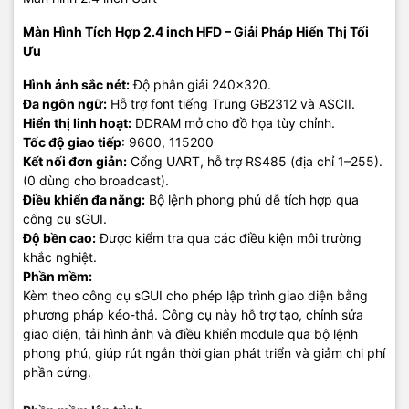
Màn Hình Tích Hợp 2.4 inch HFD – Giải Pháp Hiển Thị Tối
Ưu
Hình ảnh sắc nét:
Độ phân giải 240×320.
Đa ngôn ngữ:
Hỗ trợ font tiếng Trung GB2312 và ASCII.
Hiển thị linh hoạt:
DDRAM mở cho đồ họa tùy chỉnh.
Tốc độ giao tiếp
: 9600, 115200
Kết nối đơn giản:
Cổng UART, hỗ trợ RS485 (địa chỉ 1–255).
(0 dùng cho broadcast).
Điều khiển đa năng:
Bộ lệnh phong phú dễ tích hợp qua
công cụ sGUI.
Độ bền cao:
Được kiểm tra qua các điều kiện môi trường
khắc nghiệt.
Phần mềm:
Kèm theo công cụ sGUI cho phép lập trình giao diện bằng
phương pháp kéo-thả. Công cụ này hỗ trợ tạo, chỉnh sửa
giao diện, tải hình ảnh và điều khiển module qua bộ lệnh
phong phú, giúp rút ngắn thời gian phát triển và giảm chi phí
phần cứng.