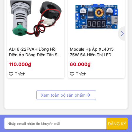
AD16-22FVAH Đồng Hồ
Module Hạ Áp XL4015
Điện Áp Dòng Điện Tần Số
75W 5A Hiển Thị LED
AC 22mm màu xanh
110.000₫
60.000₫
Thích
Thích
Xem toàn bộ sản phẩm
ĐĂNG KÝ